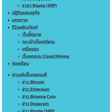
ราคา Ripple (XRP)
ปฏิทินเศรษฐกิจ
บทความ
รีวิวผลิตภัณฑ์
เว็บซื้อขาย
กระเป๋าเก็บเหรียญ
เครื่องขุด
เว็บขุดแบบ Cloud Mining
ห้องเรียน
ข่าวคริปโตเคอเรนซี่
ข่าว Bitcoin
ข่าว Ethereum
ข่าว Binance Coin
ข่าว Dogecoin
ข่าว Ripple (XRP)