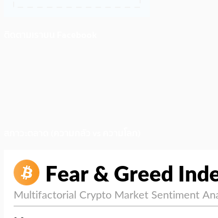
ติดตามเราบน Facebook
สภาวะตลาด (ความกลัว vs ความโลภ)