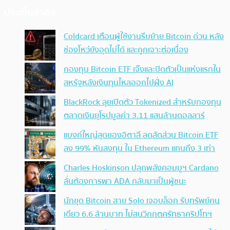
ประเด็นล่าสุด
Coldcard เตือนผู้ใช้งานรีบย้าย Bitcoin ด่วน หลัง
ช่องโหว่ยังอุดไม่ได้ และถูกเจาะต่อเนื่อง
กองทุน Bitcoin ETF เจ๊งและปิดตัวเป็นแห่งแรกใน
สหรัฐหลังเงินทุนไหลออกไปฝั่ง AI
BlackRock ลุยเปิดตัว Tokenized สำหรับกองทุน
ตลาดเงินยุโรปมูลค่า 3.11 แสนล้านดอลลาร์
แบงก์ใหญ่สุดของอิตาลี ลดสัดส่วน Bitcoin ETF
ลง 99% หันลงทุน ใน Ethereum แทนถึง 3 เท่า
Charles Hoskinson ปลุกพลังคอมมูฯ Cardano
ลั่นต้องการพา ADA กลับมาเป็นผู้ชนะ
นักขุด Bitcoin สาย Solo เจอบล็อก รับทรัพย์คน
เดียว 6.6 ล้านบาท ไม่สนวิกฤตศรัทธาคริปโทฯ