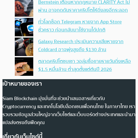
Bernstein เตือนหากกฎหมาย CLARITY Act ไม่
ผ่าน อาจกดดันราคาคริปโตให้ดิ่งลงอีกระลอก
ทั่วโลกช็อก Telegram หายจาก App Store
ชั่วคราว ก่อนกลับมาใช้งานได้ปกติ
Galaxy Research ประเมินความเสียหายจาก
Coldcard อาจพุ่งสูงถึง $130 ล้าน
ตลาดคริปโตซบเซา วอลุ่มซื้อขายรายวันดิ่งเหลือ
$1.5 หมื่นล้าน ต่ำสุดตั้งแต่ต้นปี 2026
เป้าหมายของเรา
Siam Blockchain มุ่งมั่นที่จะช่วยนำเสนอสารเกี่ยวกับ
Cryptocurrency และเทคโนโลยีบล็อกเชนเพื่อคนไทย ในภาษาไทย เรา
รวบรวมข้อมูลส่วนใหญ่จากเว็บไซต์และเว็บบอร์ดต่างประเทศและนำมา
แปลส่งตรงถึงฟีดคุณ
เกี่ยวกับเว็บไซต์นี้