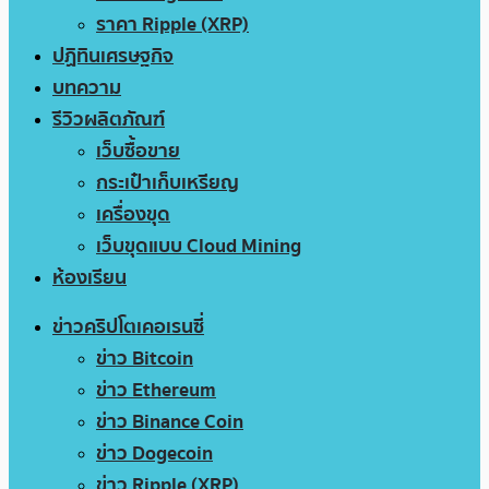
ราคา Ripple (XRP)
ปฏิทินเศรษฐกิจ
บทความ
รีวิวผลิตภัณฑ์
เว็บซื้อขาย
กระเป๋าเก็บเหรียญ
เครื่องขุด
เว็บขุดแบบ Cloud Mining
ห้องเรียน
ข่าวคริปโตเคอเรนซี่
ข่าว Bitcoin
ข่าว Ethereum
ข่าว Binance Coin
ข่าว Dogecoin
ข่าว Ripple (XRP)