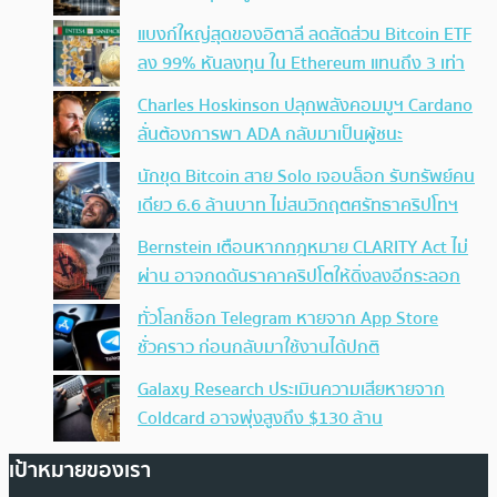
แบงก์ใหญ่สุดของอิตาลี ลดสัดส่วน Bitcoin ETF
ลง 99% หันลงทุน ใน Ethereum แทนถึง 3 เท่า
Charles Hoskinson ปลุกพลังคอมมูฯ Cardano
ลั่นต้องการพา ADA กลับมาเป็นผู้ชนะ
นักขุด Bitcoin สาย Solo เจอบล็อก รับทรัพย์คน
เดียว 6.6 ล้านบาท ไม่สนวิกฤตศรัทธาคริปโทฯ
Bernstein เตือนหากกฎหมาย CLARITY Act ไม่
ผ่าน อาจกดดันราคาคริปโตให้ดิ่งลงอีกระลอก
ทั่วโลกช็อก Telegram หายจาก App Store
ชั่วคราว ก่อนกลับมาใช้งานได้ปกติ
Galaxy Research ประเมินความเสียหายจาก
Coldcard อาจพุ่งสูงถึง $130 ล้าน
เป้าหมายของเรา