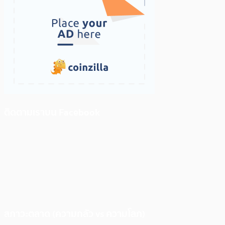
ติดตามเราบน Facebook
สภาวะตลาด (ความกลัว vs ความโลภ)