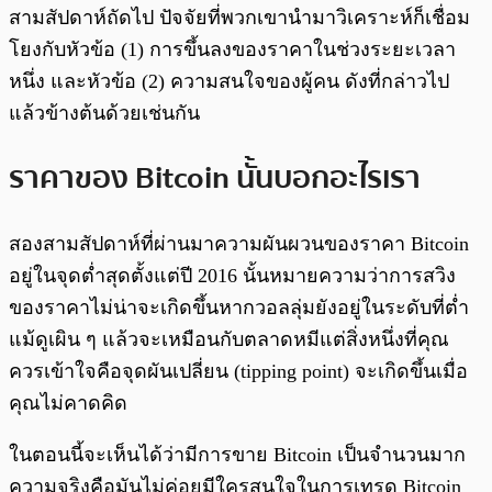
สามสัปดาห์ถัดไป ปัจจัยที่พวกเขานำมาวิเคราะห์ก็เชื่อม
โยงกับหัวข้อ (1) การขึ้นลงของราคาในช่วงระยะเวลา
หนึ่ง และหัวข้อ (2) ความสนใจของผู้คน ดังที่กล่าวไป
แล้วข้างต้นด้วยเช่นกัน
ราคาของ Bitcoin นั้นบอกอะไรเรา
สองสามสัปดาห์ที่ผ่านมาความผันผวนของราคา Bitcoin
อยู่ในจุดต่ำสุดตั้งแต่ปี 2016 นั้นหมายความว่าการสวิง
ของราคาไม่น่าจะเกิดขึ้นหากวอลลุ่มยังอยู่ในระดับที่ต่ำ
แม้ดูเผิน ๆ แล้วจะเหมือนกับตลาดหมีแต่สิ่งหนึ่งที่คุณ
ควรเข้าใจคือจุดผันเปลี่ยน (tipping point) จะเกิดขึ้นเมื่อ
คุณไม่คาดคิด
ในตอนนี้จะเห็นได้ว่ามีการขาย Bitcoin เป็นจำนวนมาก
ความจริงคือมันไม่ค่อยมีใครสนใจในการเทรด Bitcoin