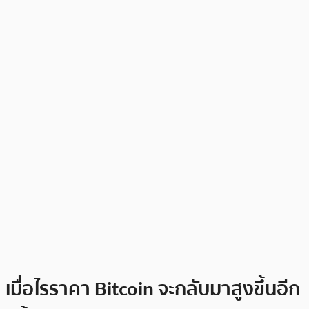
เมื่อไรราคา Bitcoin จะกลับมาสูงขึ้นอีก