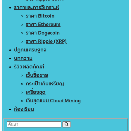
ราคาและการวิเคราะห์
ราคา Bitcoin
ราคา Ethereum
ราคา Dogecoin
ราคา Ripple (XRP)
ปฏิทินเศรษฐกิจ
บทความ
รีวิวผลิตภัณฑ์
เว็บซื้อขาย
กระเป๋าเก็บเหรียญ
เครื่องขุด
เว็บขุดแบบ Cloud Mining
ห้องเรียน