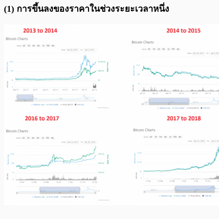
(1) การขึ้นลงของราคาในช่วงระยะเวลาหนึ่ง