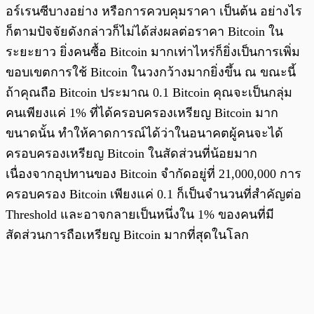
อร์เรนซีบางอย่าง หรือการควบคุมราคา เป็นต้น อย่างไร
ก็ตามปัจจัยดังกล่าวก็ไม่ได้ส่งผลต่อราคา Bitcoin ใน
ระยะยาว ยิ่งคนซื้อ Bitcoin มากเท่าไหร่ก็ยิ่งเป็นการเพิ่ม
ขอบเขตการใช้ Bitcoin ในวงกว้างมากยิ่งขึ้น ณ ขณะนี้
ถ้าคุณถือ Bitcoin ประมาณ 0.1 Bitcoin คุณจะเป็นกลุ่ม
คนเพียงแค่ 1% ที่ได้ครอบครองเหรียญ Bitcoin มาก
ขนาดนั้น ทำให้คาดการณ์ได้ว่าในอนาคตผู้คนจะได้
ครอบครองเหรียญ Bitcoin ในสัดส่วนที่น้อยมาก
เนื่องจากอุปทานของ Bitcoin จำกัดอยู่ที่ 21,000,000 การ
ครอบครอง Bitcoin เพียงแค่ 0.1 ก็เป็นจำนวนที่สำคัญต่อ
Threshold และอาจกลายเป็นหนึ่งใน 1% ของคนที่มี
สัดส่วนการถือเหรียญ Bitcoin มากที่สุดในโลก