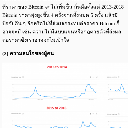
ที่ราคาของ Bitcoin จะไม่เพิ่มขึ้น นั่นคือตั้งแต่ 2013-2018
Bitcoin ราคาพุ่งสูงขึ้น 4 ครั้งจากทั้งหมด 5 ครั้ง แล้วมี
ปัจจัยอื่น ๆ อีกหรือไม่ที่ส่งผลกระทบต่อราคา Bitcoin ก็
อาจจะมี เช่น ความไม่มีแบบแผนหรือกฎตายตัวที่ส่งผล
ต่อราคาซึ่งเราอาจจะไม่เข้าใจ
(2) ความสนใจของผู้คน