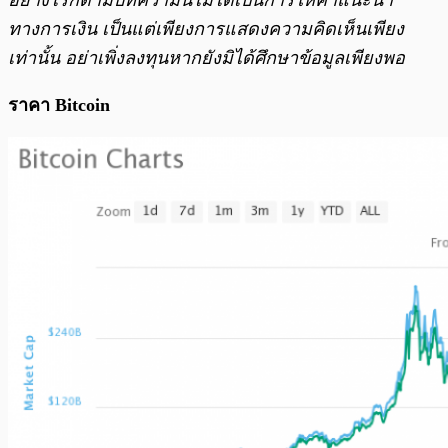
อย่างไรก็ตามบทความนี้ไม่ได้เป็นการให้คำแนะนำ
ทางการเงิน เป็นแต่เพียงการแสดงความคิดเห็นเพียง
เท่านั้น อย่าเพิ่งลงทุนหากยังมิได้ศึกษาข้อมูลเพียงพอ
ราคา Bitcoin