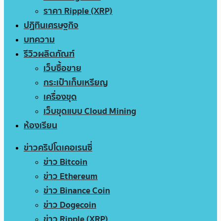
ราคา Ripple (XRP)
ปฏิทินเศรษฐกิจ
บทความ
รีวิวผลิตภัณฑ์
เว็บซื้อขาย
กระเป๋าเก็บเหรียญ
เครื่องขุด
เว็บขุดแบบ Cloud Mining
ห้องเรียน
ข่าวคริปโตเคอเรนซี่
ข่าว Bitcoin
ข่าว Ethereum
ข่าว Binance Coin
ข่าว Dogecoin
ข่าว Ripple (XRP)