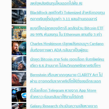
สหรัฐหลังเงินทุนไหลออกไปฝั่ง AI
BlackRock ลุยเปิดตัว Tokenized สำหรับกองทุน
ตลาดเงินยุโรปมูลค่า 3.11 แสนล้านดอลลาร์
แบงก์ใหญ่สุดของอิตาลี ลดสัดส่วน Bitcoin ETF
ลง 99% หันลงทุน ใน Ethereum แทนถึง 3 เท่า
Charles Hoskinson ปลุกพลังคอมมูฯ Cardano
ลั่นต้องการพา ADA กลับมาเป็นผู้ชนะ
นักขุด Bitcoin สาย Solo เจอบล็อก รับทรัพย์คน
เดียว 6.6 ล้านบาท ไม่สนวิกฤตศรัทธาคริปโทฯ
Bernstein เตือนหากกฎหมาย CLARITY Act ไม่
ผ่าน อาจกดดันราคาคริปโตให้ดิ่งลงอีกระลอก
ทั่วโลกช็อก Telegram หายจาก App Store
ชั่วคราว ก่อนกลับมาใช้งานได้ปกติ
Galaxy Research ประเมินความเสียหายจาก