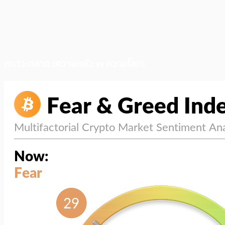
สภาวะตลาด (ความกลัว vs ความโลภ)