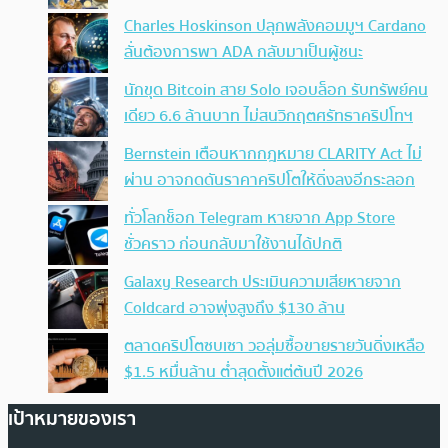
Charles Hoskinson ปลุกพลังคอมมูฯ Cardano
ลั่นต้องการพา ADA กลับมาเป็นผู้ชนะ
นักขุด Bitcoin สาย Solo เจอบล็อก รับทรัพย์คน
เดียว 6.6 ล้านบาท ไม่สนวิกฤตศรัทธาคริปโทฯ
Bernstein เตือนหากกฎหมาย CLARITY Act ไม่
ผ่าน อาจกดดันราคาคริปโตให้ดิ่งลงอีกระลอก
ทั่วโลกช็อก Telegram หายจาก App Store
ชั่วคราว ก่อนกลับมาใช้งานได้ปกติ
Galaxy Research ประเมินความเสียหายจาก
Coldcard อาจพุ่งสูงถึง $130 ล้าน
ตลาดคริปโตซบเซา วอลุ่มซื้อขายรายวันดิ่งเหลือ
$1.5 หมื่นล้าน ต่ำสุดตั้งแต่ต้นปี 2026
เป้าหมายของเรา