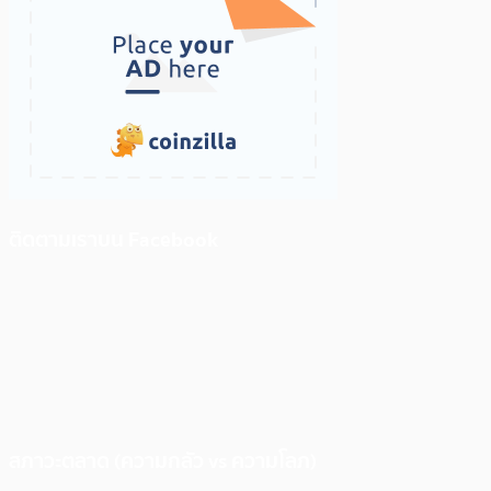
ติดตามเราบน Facebook
สภาวะตลาด (ความกลัว vs ความโลภ)