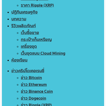
ราคา Ripple (XRP)
ปฏิทินเศรษฐกิจ
บทความ
รีวิวผลิตภัณฑ์
เว็บซื้อขาย
กระเป๋าเก็บเหรียญ
เครื่องขุด
เว็บขุดแบบ Cloud Mining
ห้องเรียน
ข่าวคริปโตเคอเรนซี่
ข่าว Bitcoin
ข่าว Ethereum
ข่าว Binance Coin
ข่าว Dogecoin
ข่าว Ripple (XRP)