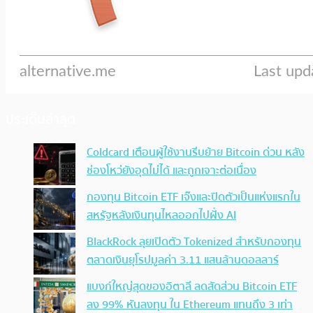
ประเด็นล่าสุด
Coldcard เตือนผู้ใช้งานรีบย้าย Bitcoin ด่วน หลัง
ช่องโหว่ยังอุดไม่ได้ และถูกเจาะต่อเนื่อง
กองทุน Bitcoin ETF เจ๊งและปิดตัวเป็นแห่งแรกใน
สหรัฐหลังเงินทุนไหลออกไปฝั่ง AI
BlackRock ลุยเปิดตัว Tokenized สำหรับกองทุน
ตลาดเงินยุโรปมูลค่า 3.11 แสนล้านดอลลาร์
แบงก์ใหญ่สุดของอิตาลี ลดสัดส่วน Bitcoin ETF
ลง 99% หันลงทุน ใน Ethereum แทนถึง 3 เท่า