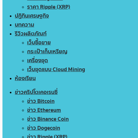
ราคา Ripple (XRP)
ปฏิทินเศรษฐกิจ
บทความ
รีวิวผลิตภัณฑ์
เว็บซื้อขาย
กระเป๋าเก็บเหรียญ
เครื่องขุด
เว็บขุดแบบ Cloud Mining
ห้องเรียน
ข่าวคริปโตเคอเรนซี่
ข่าว Bitcoin
ข่าว Ethereum
ข่าว Binance Coin
ข่าว Dogecoin
ข่าว Ripple (XRP)