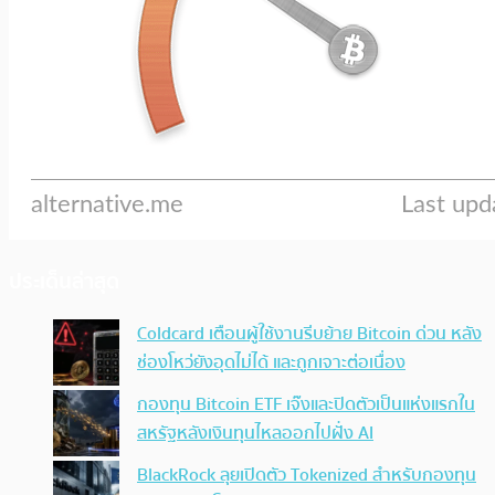
ประเด็นล่าสุด
Coldcard เตือนผู้ใช้งานรีบย้าย Bitcoin ด่วน หลัง
ช่องโหว่ยังอุดไม่ได้ และถูกเจาะต่อเนื่อง
กองทุน Bitcoin ETF เจ๊งและปิดตัวเป็นแห่งแรกใน
สหรัฐหลังเงินทุนไหลออกไปฝั่ง AI
BlackRock ลุยเปิดตัว Tokenized สำหรับกองทุน