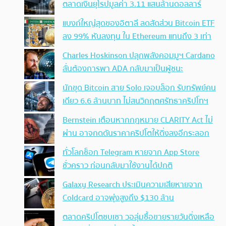
ตลาดเงินยุโรปมูลค่า 3.11 แสนล้านดอลลาร์
แบงก์ใหญ่สุดของอิตาลี ลดสัดส่วน Bitcoin ETF
ลง 99% หันลงทุน ใน Ethereum แทนถึง 3 เท่า
Charles Hoskinson ปลุกพลังคอมมูฯ Cardano
ลั่นต้องการพา ADA กลับมาเป็นผู้ชนะ
นักขุด Bitcoin สาย Solo เจอบล็อก รับทรัพย์คน
เดียว 6.6 ล้านบาท ไม่สนวิกฤตศรัทธาคริปโทฯ
Bernstein เตือนหากกฎหมาย CLARITY Act ไม่
ผ่าน อาจกดดันราคาคริปโตให้ดิ่งลงอีกระลอก
ทั่วโลกช็อก Telegram หายจาก App Store
ชั่วคราว ก่อนกลับมาใช้งานได้ปกติ
Galaxy Research ประเมินความเสียหายจาก
Coldcard อาจพุ่งสูงถึง $130 ล้าน
ตลาดคริปโตซบเซา วอลุ่มซื้อขายรายวันดิ่งเหลือ