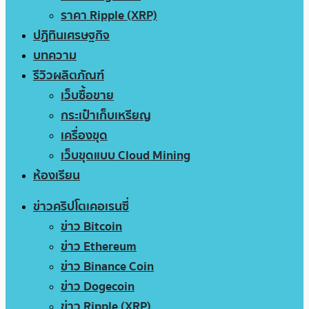
ราคา Ripple (XRP)
ปฏิทินเศรษฐกิจ
บทความ
รีวิวผลิตภัณฑ์
เว็บซื้อขาย
กระเป๋าเก็บเหรียญ
เครื่องขุด
เว็บขุดแบบ Cloud Mining
ห้องเรียน
ข่าวคริปโตเคอเรนซี่
ข่าว Bitcoin
ข่าว Ethereum
ข่าว Binance Coin
ข่าว Dogecoin
ข่าว Ripple (XRP)