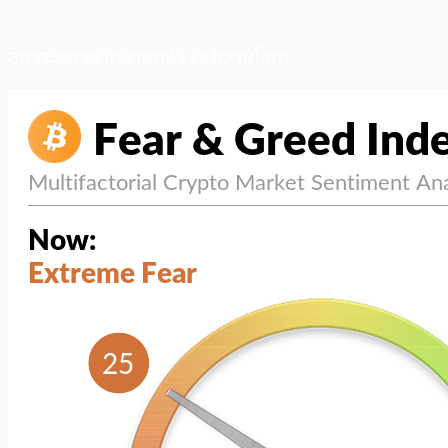
สภาวะตลาด (ความกลัว vs ความโลภ)