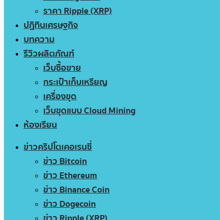
ราคา Ripple (XRP)
ปฏิทินเศรษฐกิจ
บทความ
รีวิวผลิตภัณฑ์
เว็บซื้อขาย
กระเป๋าเก็บเหรียญ
เครื่องขุด
เว็บขุดแบบ Cloud Mining
ห้องเรียน
ข่าวคริปโตเคอเรนซี่
ข่าว Bitcoin
ข่าว Ethereum
ข่าว Binance Coin
ข่าว Dogecoin
ข่าว Ripple (XRP)