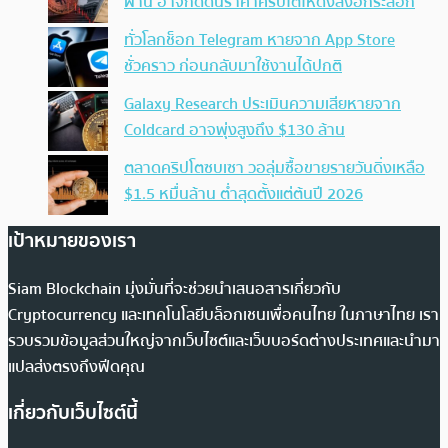
ผ่าน อาจกดดันราคาคริปโตให้ดิ่งลงอีกระลอก
ทั่วโลกช็อก Telegram หายจาก App Store
ชั่วคราว ก่อนกลับมาใช้งานได้ปกติ
Galaxy Research ประเมินความเสียหายจาก
Coldcard อาจพุ่งสูงถึง $130 ล้าน
ตลาดคริปโตซบเซา วอลุ่มซื้อขายรายวันดิ่งเหลือ
$1.5 หมื่นล้าน ต่ำสุดตั้งแต่ต้นปี 2026
เป้าหมายของเรา
Siam Blockchain มุ่งมั่นที่จะช่วยนำเสนอสารเกี่ยวกับ
Cryptocurrency และเทคโนโลยีบล็อกเชนเพื่อคนไทย ในภาษาไทย เรา
รวบรวมข้อมูลส่วนใหญ่จากเว็บไซต์และเว็บบอร์ดต่างประเทศและนำมา
แปลส่งตรงถึงฟีดคุณ
เกี่ยวกับเว็บไซต์นี้