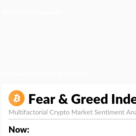
ติดตามเราบน Facebook
สภาวะตลาด (ความกลัว vs ความโลภ)