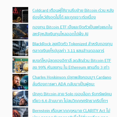
Coldcard เตือนผู้ใช้งานรีบย้าย Bitcoin ด่วน หลัง
ช่องโหว่ยังอุดไม่ได้ และถูกเจาะต่อเนื่อง
กองทุน Bitcoin ETF เจ๊งและปิดตัวเป็นแห่งแรกใน
สหรัฐหลังเงินทุนไหลออกไปฝั่ง AI
BlackRock ลุยเปิดตัว Tokenized สำหรับกองทุน
ตลาดเงินยุโรปมูลค่า 3.11 แสนล้านดอลลาร์
แบงก์ใหญ่สุดของอิตาลี ลดสัดส่วน Bitcoin ETF
ลง 99% หันลงทุน ใน Ethereum แทนถึง 3 เท่า
Charles Hoskinson ปลุกพลังคอมมูฯ Cardano
ลั่นต้องการพา ADA กลับมาเป็นผู้ชนะ
นักขุด Bitcoin สาย Solo เจอบล็อก รับทรัพย์คน
เดียว 6.6 ล้านบาท ไม่สนวิกฤตศรัทธาคริปโทฯ
Bernstein เตือนหากกฎหมาย CLARITY Act ไม่