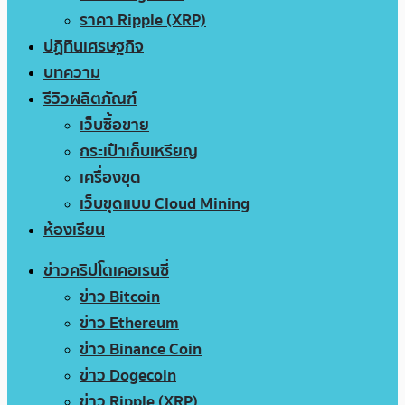
ราคา Ripple (XRP)
ปฏิทินเศรษฐกิจ
บทความ
รีวิวผลิตภัณฑ์
เว็บซื้อขาย
กระเป๋าเก็บเหรียญ
เครื่องขุด
เว็บขุดแบบ Cloud Mining
ห้องเรียน
ข่าวคริปโตเคอเรนซี่
ข่าว Bitcoin
ข่าว Ethereum
ข่าว Binance Coin
ข่าว Dogecoin
ข่าว Ripple (XRP)