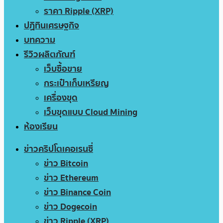
ราคา Ripple (XRP)
ปฏิทินเศรษฐกิจ
บทความ
รีวิวผลิตภัณฑ์
เว็บซื้อขาย
กระเป๋าเก็บเหรียญ
เครื่องขุด
เว็บขุดแบบ Cloud Mining
ห้องเรียน
ข่าวคริปโตเคอเรนซี่
ข่าว Bitcoin
ข่าว Ethereum
ข่าว Binance Coin
ข่าว Dogecoin
ข่าว Ripple (XRP)