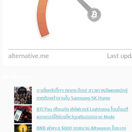
ประเด็นล่าสุด
อาเสี่ยคริปโทฯ ตกกระป๋อง! สาวเกาหลีเผยสเปกคู่
เดตต้องทำงานใน Samsung-SK Hynix
BTCPay เตือนภัย เซิร์ฟเวอร์ Lightning โดนโจมตี
แฮกเกอร์ใช้ช่องโหว่ดูดเงินออกจาก Node
BNB พุ่งทะลุ $600 จุดชนวน Altseason ในระบบ