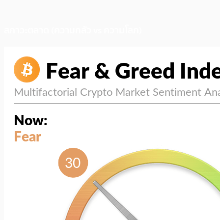
สภาวะตลาด (ความกลัว vs ความโลภ)