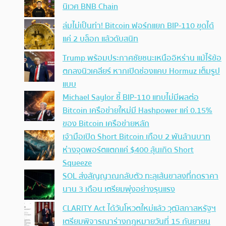
นิเวศ BNB Chain
ล่มไม่เป็นท่า! Bitcoin ฟอร์กแยก BIP-110 ขุดได้
แค่ 2 บล็อก แล้วดับสนิท
Trump พร้อมประกาศชัยชนะเหนืออิหร่าน แม้ไร้ข้อ
ตกลงนิวเคลียร์ หากเปิดช่องแคบ Hormuz เต็มรูป
แบบ
Michael Saylor ชี้ BIP-110 แทบไม่มีผลต่อ
Bitcoin เครือข่ายใหม่มี Hashpower แค่ 0.15%
ของ Bitcoin เครือข่ายหลัก
เจ้ามือเปิด Short Bitcoin เกือบ 2 พันล้านบาท
ห่างจุดพอร์ตแตกแค่ $400 ลุ้นเกิด Short
Squeeze
SOL ส่งสัญญาณกลับตัว ทะลุเส้นขาลงที่กดราคา
นาน 3 เดือน เตรียมพุ่งอย่างรุนแรง
CLARITY Act ได้วันโหวตใหม่แล้ว วุฒิสภาสหรัฐฯ
เตรียมพิจารณาร่างกฎหมายวันที่ 15 กันยายน