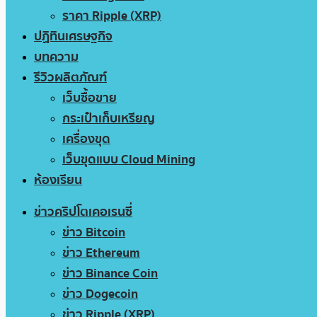
ราคา Ripple (XRP)
ปฏิทินเศรษฐกิจ
บทความ
รีวิวผลิตภัณฑ์
เว็บซื้อขาย
กระเป๋าเก็บเหรียญ
เครื่องขุด
เว็บขุดแบบ Cloud Mining
ห้องเรียน
ข่าวคริปโตเคอเรนซี่
ข่าว Bitcoin
ข่าว Ethereum
ข่าว Binance Coin
ข่าว Dogecoin
ข่าว Ripple (XRP)