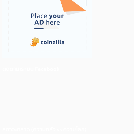
ติดตามเราบน Facebook
สภาวะตลาด (ความกลัว vs ความโลภ)