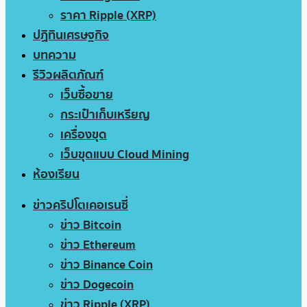
ราคา Ripple (XRP)
ปฏิทินเศรษฐกิจ
บทความ
รีวิวผลิตภัณฑ์
เว็บซื้อขาย
กระเป๋าเก็บเหรียญ
เครื่องขุด
เว็บขุดแบบ Cloud Mining
ห้องเรียน
ข่าวคริปโตเคอเรนซี่
ข่าว Bitcoin
ข่าว Ethereum
ข่าว Binance Coin
ข่าว Dogecoin
ข่าว Ripple (XRP)