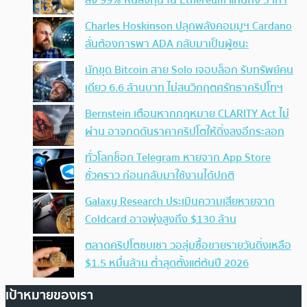
ลง 99% หันลงทุน ใน Ethereum แทนถึง 3 เท่า
Charles Hoskinson ปลุกพลังคอมมูฯ Cardano
ลั่นต้องการพา ADA กลับมาเป็นผู้ชนะ
นักขุด Bitcoin สาย Solo เจอบล็อก รับทรัพย์คน
เดียว 6.6 ล้านบาท ไม่สนวิกฤตศรัทธาคริปโทฯ
Bernstein เตือนหากกฎหมาย CLARITY Act ไม่
ผ่าน อาจกดดันราคาคริปโตให้ดิ่งลงอีกระลอก
ทั่วโลกช็อก Telegram หายจาก App Store
ชั่วคราว ก่อนกลับมาใช้งานได้ปกติ
Galaxy Research ประเมินความเสียหายจาก
Coldcard อาจพุ่งสูงถึง $130 ล้าน
ตลาดคริปโตซบเซา วอลุ่มซื้อขายรายวันดิ่งเหลือ
$1.5 หมื่นล้าน ต่ำสุดตั้งแต่ต้นปี 2026
เป้าหมายของเรา