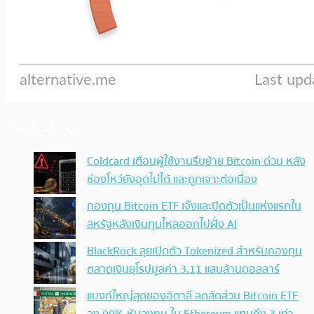
ประเด็นล่าสุด
Coldcard เตือนผู้ใช้งานรีบย้าย Bitcoin ด่วน หลัง
ช่องโหว่ยังอุดไม่ได้ และถูกเจาะต่อเนื่อง
กองทุน Bitcoin ETF เจ๊งและปิดตัวเป็นแห่งแรกใน
สหรัฐหลังเงินทุนไหลออกไปฝั่ง AI
BlackRock ลุยเปิดตัว Tokenized สำหรับกองทุน
ตลาดเงินยุโรปมูลค่า 3.11 แสนล้านดอลลาร์
แบงก์ใหญ่สุดของอิตาลี ลดสัดส่วน Bitcoin ETF