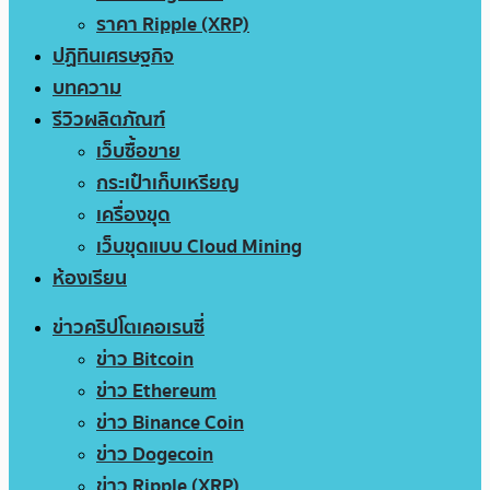
ราคา Ripple (XRP)
ปฏิทินเศรษฐกิจ
บทความ
รีวิวผลิตภัณฑ์
เว็บซื้อขาย
กระเป๋าเก็บเหรียญ
เครื่องขุด
เว็บขุดแบบ Cloud Mining
ห้องเรียน
ข่าวคริปโตเคอเรนซี่
ข่าว Bitcoin
ข่าว Ethereum
ข่าว Binance Coin
ข่าว Dogecoin
ข่าว Ripple (XRP)