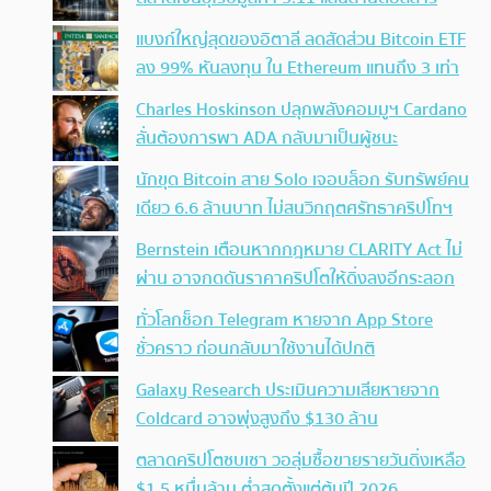
แบงก์ใหญ่สุดของอิตาลี ลดสัดส่วน Bitcoin ETF
ลง 99% หันลงทุน ใน Ethereum แทนถึง 3 เท่า
Charles Hoskinson ปลุกพลังคอมมูฯ Cardano
ลั่นต้องการพา ADA กลับมาเป็นผู้ชนะ
นักขุด Bitcoin สาย Solo เจอบล็อก รับทรัพย์คน
เดียว 6.6 ล้านบาท ไม่สนวิกฤตศรัทธาคริปโทฯ
Bernstein เตือนหากกฎหมาย CLARITY Act ไม่
ผ่าน อาจกดดันราคาคริปโตให้ดิ่งลงอีกระลอก
ทั่วโลกช็อก Telegram หายจาก App Store
ชั่วคราว ก่อนกลับมาใช้งานได้ปกติ
Galaxy Research ประเมินความเสียหายจาก
Coldcard อาจพุ่งสูงถึง $130 ล้าน
ตลาดคริปโตซบเซา วอลุ่มซื้อขายรายวันดิ่งเหลือ
$1.5 หมื่นล้าน ต่ำสุดตั้งแต่ต้นปี 2026