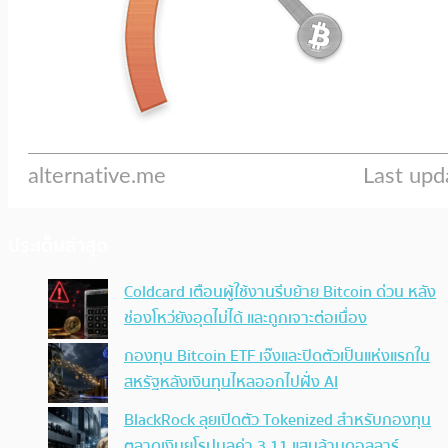
ประเด็นล่าสุด
Coldcard เตือนผู้ใช้งานรีบย้าย Bitcoin ด่วน หลัง
ช่องโหว่ยังอุดไม่ได้ และถูกเจาะต่อเนื่อง
กองทุน Bitcoin ETF เจ๊งและปิดตัวเป็นแห่งแรกใน
สหรัฐหลังเงินทุนไหลออกไปฝั่ง AI
BlackRock ลุยเปิดตัว Tokenized สำหรับกองทุน
ตลาดเงินยุโรปมูลค่า 3.11 แสนล้านดอลลาร์