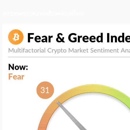
สภาวะตลาด (ความกลัว vs ความโลภ)