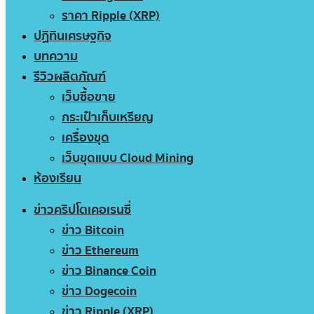
ราคา Ripple (XRP)
ปฏิทินเศรษฐกิจ
บทความ
รีวิวผลิตภัณฑ์
เว็บซื้อขาย
กระเป๋าเก็บเหรียญ
เครื่องขุด
เว็บขุดแบบ Cloud Mining
ห้องเรียน
ข่าวคริปโตเคอเรนซี่
ข่าว Bitcoin
ข่าว Ethereum
ข่าว Binance Coin
ข่าว Dogecoin
ข่าว Ripple (XRP)