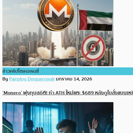
ข่าวคริปโตเคอเรนซี่
By
Pairploy Denpairojsak
มกราคม 14, 2026
‘Monero’ พุ่งทุบสถิติ! ทำ ATH ใหม่แตะ $689 หลังดูไบสั่งแบ