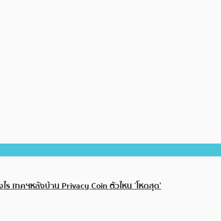
งไร เทคฯหลังบ้าน Privacy Coin ตัวไหน ‘โหดสุด’