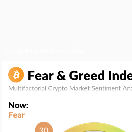
สภาวะตลาด (ความกลัว vs ความโลภ)