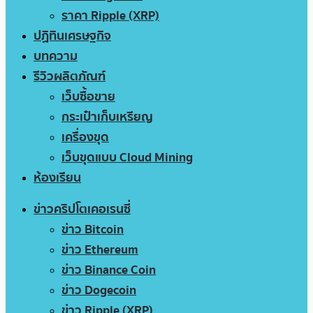
ราคา Ripple (XRP)
ปฏิทินเศรษฐกิจ
บทความ
รีวิวผลิตภัณฑ์
เว็บซื้อขาย
กระเป๋าเก็บเหรียญ
เครื่องขุด
เว็บขุดแบบ Cloud Mining
ห้องเรียน
ข่าวคริปโตเคอเรนซี่
ข่าว Bitcoin
ข่าว Ethereum
ข่าว Binance Coin
ข่าว Dogecoin
ข่าว Ripple (XRP)