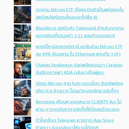
กองทุน Bitcoin ETF เจ๊งและปิดตัวเป็นแห่งแรกใน
สหรัฐหลังเงินทุนไหลออกไปฝั่ง AI
BlackRock ลุยเปิดตัว Tokenized สำหรับกองทุน
ตลาดเงินยุโรปมูลค่า 3.11 แสนล้านดอลลาร์
แบงก์ใหญ่สุดของอิตาลี ลดสัดส่วน Bitcoin ETF
ลง 99% หันลงทุน ใน Ethereum แทนถึง 3 เท่า
Charles Hoskinson ปลุกพลังคอมมูฯ Cardano
ลั่นต้องการพา ADA กลับมาเป็นผู้ชนะ
นักขุด Bitcoin สาย Solo เจอบล็อก รับทรัพย์คน
เดียว 6.6 ล้านบาท ไม่สนวิกฤตศรัทธาคริปโทฯ
Bernstein เตือนหากกฎหมาย CLARITY Act ไม่
ผ่าน อาจกดดันราคาคริปโตให้ดิ่งลงอีกระลอก
ทั่วโลกช็อก Telegram หายจาก App Store
ชั่วคราว ก่อนกลับมาใช้งานได้ปกติ