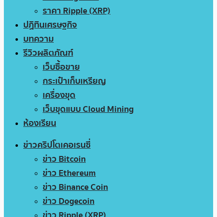
ราคา Ripple (XRP)
ปฏิทินเศรษฐกิจ
บทความ
รีวิวผลิตภัณฑ์
เว็บซื้อขาย
กระเป๋าเก็บเหรียญ
เครื่องขุด
เว็บขุดแบบ Cloud Mining
ห้องเรียน
ข่าวคริปโตเคอเรนซี่
ข่าว Bitcoin
ข่าว Ethereum
ข่าว Binance Coin
ข่าว Dogecoin
ข่าว Ripple (XRP)