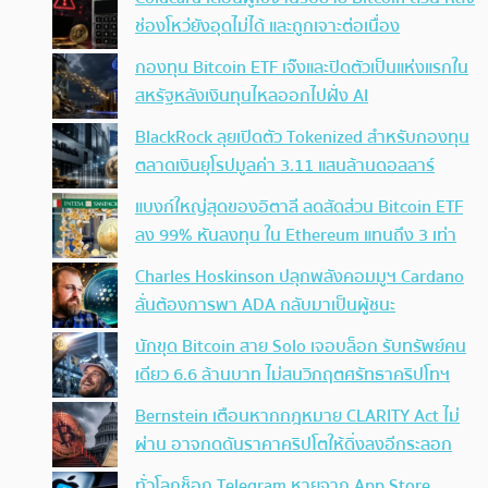
ช่องโหว่ยังอุดไม่ได้ และถูกเจาะต่อเนื่อง
กองทุน Bitcoin ETF เจ๊งและปิดตัวเป็นแห่งแรกใน
สหรัฐหลังเงินทุนไหลออกไปฝั่ง AI
BlackRock ลุยเปิดตัว Tokenized สำหรับกองทุน
ตลาดเงินยุโรปมูลค่า 3.11 แสนล้านดอลลาร์
แบงก์ใหญ่สุดของอิตาลี ลดสัดส่วน Bitcoin ETF
ลง 99% หันลงทุน ใน Ethereum แทนถึง 3 เท่า
Charles Hoskinson ปลุกพลังคอมมูฯ Cardano
ลั่นต้องการพา ADA กลับมาเป็นผู้ชนะ
นักขุด Bitcoin สาย Solo เจอบล็อก รับทรัพย์คน
เดียว 6.6 ล้านบาท ไม่สนวิกฤตศรัทธาคริปโทฯ
Bernstein เตือนหากกฎหมาย CLARITY Act ไม่
ผ่าน อาจกดดันราคาคริปโตให้ดิ่งลงอีกระลอก
ทั่วโลกช็อก Telegram หายจาก App Store