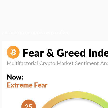
สภาวะตลาด (ความกลัว vs ความโลภ)