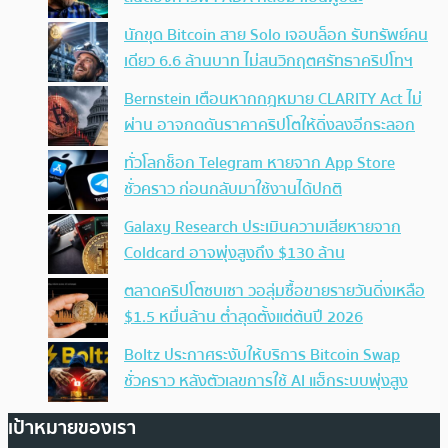
นักขุด Bitcoin สาย Solo เจอบล็อก รับทรัพย์คน
เดียว 6.6 ล้านบาท ไม่สนวิกฤตศรัทธาคริปโทฯ
Bernstein เตือนหากกฎหมาย CLARITY Act ไม่
ผ่าน อาจกดดันราคาคริปโตให้ดิ่งลงอีกระลอก
ทั่วโลกช็อก Telegram หายจาก App Store
ชั่วคราว ก่อนกลับมาใช้งานได้ปกติ
Galaxy Research ประเมินความเสียหายจาก
Coldcard อาจพุ่งสูงถึง $130 ล้าน
ตลาดคริปโตซบเซา วอลุ่มซื้อขายรายวันดิ่งเหลือ
$1.5 หมื่นล้าน ต่ำสุดตั้งแต่ต้นปี 2026
Boltz ประกาศระงับให้บริการ Bitcoin Swap
ชั่วคราว หลังตัวเลขการใช้ AI แฮ็กระบบพุ่งสูง
เป้าหมายของเรา