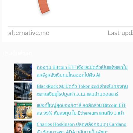
ประเด็นล่าสุด
กองทุน Bitcoin ETF เจ๊งและปิดตัวเป็นแห่งแรกใน
สหรัฐหลังเงินทุนไหลออกไปฝั่ง AI
BlackRock ลุยเปิดตัว Tokenized สำหรับกองทุน
ตลาดเงินยุโรปมูลค่า 3.11 แสนล้านดอลลาร์
แบงก์ใหญ่สุดของอิตาลี ลดสัดส่วน Bitcoin ETF
ลง 99% หันลงทุน ใน Ethereum แทนถึง 3 เท่า
Charles Hoskinson ปลุกพลังคอมมูฯ Cardano
ลั่นต้องการพา ADA กลับมาเป็นผู้ชนะ