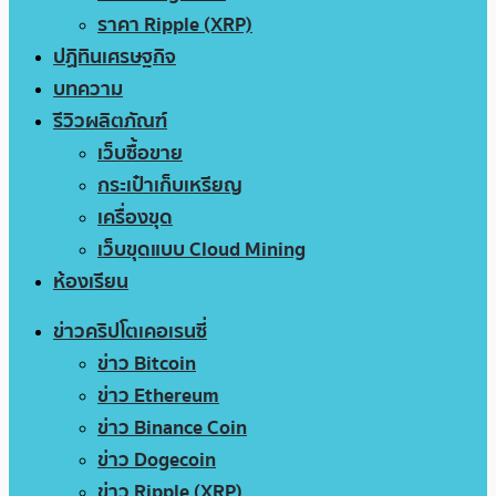
ราคา Ripple (XRP)
ปฏิทินเศรษฐกิจ
บทความ
รีวิวผลิตภัณฑ์
เว็บซื้อขาย
กระเป๋าเก็บเหรียญ
เครื่องขุด
เว็บขุดแบบ Cloud Mining
ห้องเรียน
ข่าวคริปโตเคอเรนซี่
ข่าว Bitcoin
ข่าว Ethereum
ข่าว Binance Coin
ข่าว Dogecoin
ข่าว Ripple (XRP)