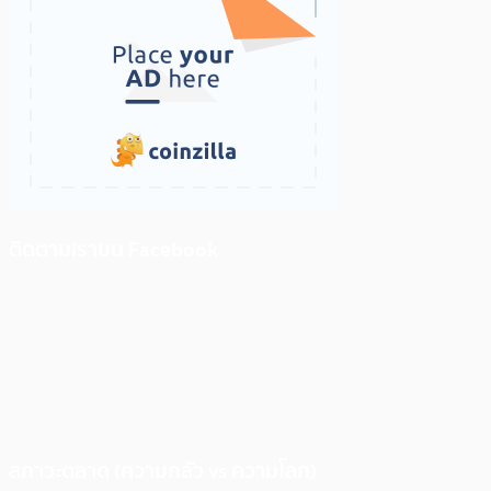
ติดตามเราบน Facebook
สภาวะตลาด (ความกลัว vs ความโลภ)