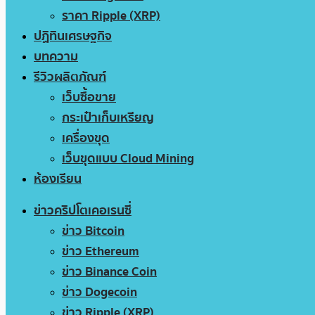
ราคา Ripple (XRP)
ปฏิทินเศรษฐกิจ
บทความ
รีวิวผลิตภัณฑ์
เว็บซื้อขาย
กระเป๋าเก็บเหรียญ
เครื่องขุด
เว็บขุดแบบ Cloud Mining
ห้องเรียน
ข่าวคริปโตเคอเรนซี่
ข่าว Bitcoin
ข่าว Ethereum
ข่าว Binance Coin
ข่าว Dogecoin
ข่าว Ripple (XRP)