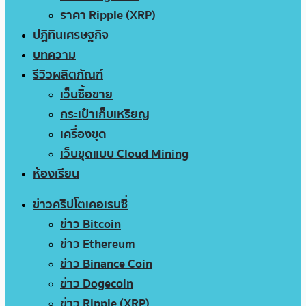
ราคา Ripple (XRP)
ปฏิทินเศรษฐกิจ
บทความ
รีวิวผลิตภัณฑ์
เว็บซื้อขาย
กระเป๋าเก็บเหรียญ
เครื่องขุด
เว็บขุดแบบ Cloud Mining
ห้องเรียน
ข่าวคริปโตเคอเรนซี่
ข่าว Bitcoin
ข่าว Ethereum
ข่าว Binance Coin
ข่าว Dogecoin
ข่าว Ripple (XRP)