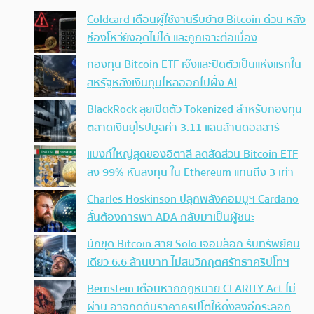
Coldcard เตือนผู้ใช้งานรีบย้าย Bitcoin ด่วน หลัง
ช่องโหว่ยังอุดไม่ได้ และถูกเจาะต่อเนื่อง
กองทุน Bitcoin ETF เจ๊งและปิดตัวเป็นแห่งแรกใน
สหรัฐหลังเงินทุนไหลออกไปฝั่ง AI
BlackRock ลุยเปิดตัว Tokenized สำหรับกองทุน
ตลาดเงินยุโรปมูลค่า 3.11 แสนล้านดอลลาร์
แบงก์ใหญ่สุดของอิตาลี ลดสัดส่วน Bitcoin ETF
ลง 99% หันลงทุน ใน Ethereum แทนถึง 3 เท่า
Charles Hoskinson ปลุกพลังคอมมูฯ Cardano
ลั่นต้องการพา ADA กลับมาเป็นผู้ชนะ
นักขุด Bitcoin สาย Solo เจอบล็อก รับทรัพย์คน
เดียว 6.6 ล้านบาท ไม่สนวิกฤตศรัทธาคริปโทฯ
Bernstein เตือนหากกฎหมาย CLARITY Act ไม่
ผ่าน อาจกดดันราคาคริปโตให้ดิ่งลงอีกระลอก