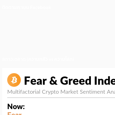
ติดตามเราบน Facebook
สภาวะตลาด (ความกลัว vs ความโลภ)