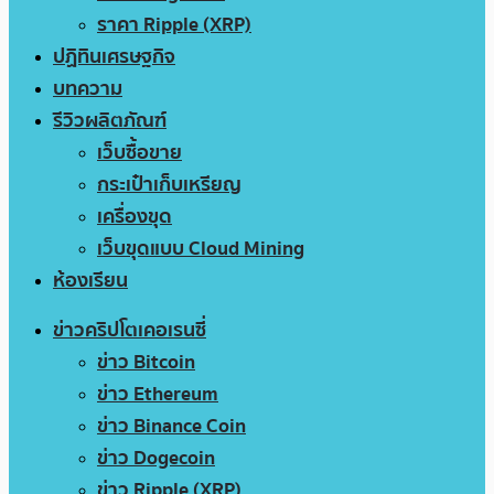
ราคา Ripple (XRP)
ปฏิทินเศรษฐกิจ
บทความ
รีวิวผลิตภัณฑ์
เว็บซื้อขาย
กระเป๋าเก็บเหรียญ
เครื่องขุด
เว็บขุดแบบ Cloud Mining
ห้องเรียน
ข่าวคริปโตเคอเรนซี่
ข่าว Bitcoin
ข่าว Ethereum
ข่าว Binance Coin
ข่าว Dogecoin
ข่าว Ripple (XRP)