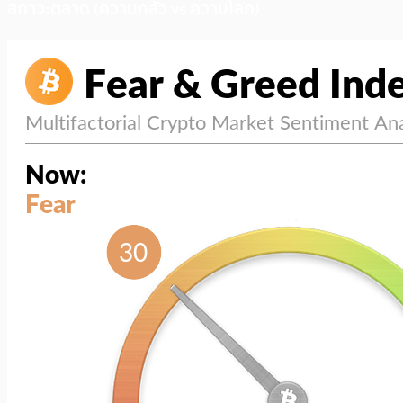
สภาวะตลาด (ความกลัว vs ความโลภ)