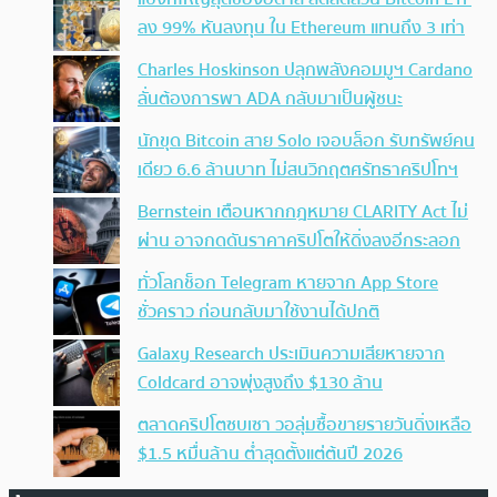
ลง 99% หันลงทุน ใน Ethereum แทนถึง 3 เท่า
Charles Hoskinson ปลุกพลังคอมมูฯ Cardano
ลั่นต้องการพา ADA กลับมาเป็นผู้ชนะ
นักขุด Bitcoin สาย Solo เจอบล็อก รับทรัพย์คน
เดียว 6.6 ล้านบาท ไม่สนวิกฤตศรัทธาคริปโทฯ
Bernstein เตือนหากกฎหมาย CLARITY Act ไม่
ผ่าน อาจกดดันราคาคริปโตให้ดิ่งลงอีกระลอก
ทั่วโลกช็อก Telegram หายจาก App Store
ชั่วคราว ก่อนกลับมาใช้งานได้ปกติ
Galaxy Research ประเมินความเสียหายจาก
Coldcard อาจพุ่งสูงถึง $130 ล้าน
ตลาดคริปโตซบเซา วอลุ่มซื้อขายรายวันดิ่งเหลือ
$1.5 หมื่นล้าน ต่ำสุดตั้งแต่ต้นปี 2026