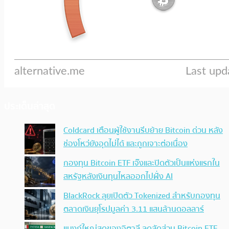
ประเด็นล่าสุด
Coldcard เตือนผู้ใช้งานรีบย้าย Bitcoin ด่วน หลัง
ช่องโหว่ยังอุดไม่ได้ และถูกเจาะต่อเนื่อง
กองทุน Bitcoin ETF เจ๊งและปิดตัวเป็นแห่งแรกใน
สหรัฐหลังเงินทุนไหลออกไปฝั่ง AI
BlackRock ลุยเปิดตัว Tokenized สำหรับกองทุน
ตลาดเงินยุโรปมูลค่า 3.11 แสนล้านดอลลาร์
แบงก์ใหญ่สุดของอิตาลี ลดสัดส่วน Bitcoin ETF