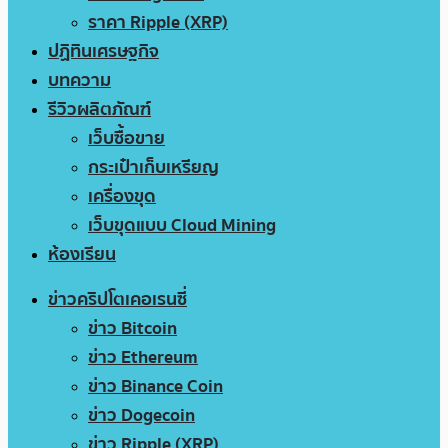
ราคา Ripple (XRP)
ปฏิทินเศรษฐกิจ
บทความ
รีวิวผลิตภัณฑ์
เว็บซื้อขาย
กระเป๋าเก็บเหรียญ
เครื่องขุด
เว็บขุดแบบ Cloud Mining
ห้องเรียน
ข่าวคริปโตเคอเรนซี่
ข่าว Bitcoin
ข่าว Ethereum
ข่าว Binance Coin
ข่าว Dogecoin
ข่าว Ripple (XRP)