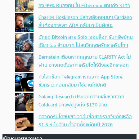
ลง 99% หันลงทุน ใน Ethereum แทนถึง 3 เท่า
Charles Hoskinson ปลุกพลังคอมมูฯ Cardano
ลั่นต้องการพา ADA กลับมาเป็นผู้ชนะ
นักขุด Bitcoin สาย Solo เจอบล็อก รับทรัพย์คน
เดียว 6.6 ล้านบาท ไม่สนวิกฤตศรัทธาคริปโทฯ
Bernstein เตือนหากกฎหมาย CLARITY Act ไม่
ผ่าน อาจกดดันราคาคริปโตให้ดิ่งลงอีกระลอก
ทั่วโลกช็อก Telegram หายจาก App Store
ชั่วคราว ก่อนกลับมาใช้งานได้ปกติ
Galaxy Research ประเมินความเสียหายจาก
Coldcard อาจพุ่งสูงถึง $130 ล้าน
ตลาดคริปโตซบเซา วอลุ่มซื้อขายรายวันดิ่งเหลือ
$1.5 หมื่นล้าน ต่ำสุดตั้งแต่ต้นปี 2026