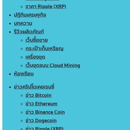
ราคา Ripple (XRP)
ปฏิทินเศรษฐกิจ
บทความ
รีวิวผลิตภัณฑ์
เว็บซื้อขาย
กระเป๋าเก็บเหรียญ
เครื่องขุด
เว็บขุดแบบ Cloud Mining
ห้องเรียน
ข่าวคริปโตเคอเรนซี่
ข่าว Bitcoin
ข่าว Ethereum
ข่าว Binance Coin
ข่าว Dogecoin
ข่าว Ripple (XRP)