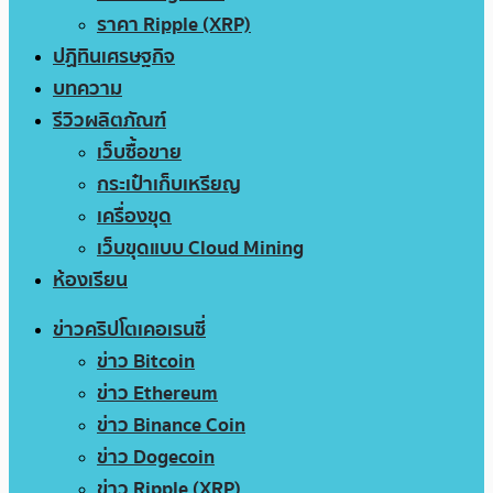
ราคา Ripple (XRP)
ปฏิทินเศรษฐกิจ
บทความ
รีวิวผลิตภัณฑ์
เว็บซื้อขาย
กระเป๋าเก็บเหรียญ
เครื่องขุด
เว็บขุดแบบ Cloud Mining
ห้องเรียน
ข่าวคริปโตเคอเรนซี่
ข่าว Bitcoin
ข่าว Ethereum
ข่าว Binance Coin
ข่าว Dogecoin
ข่าว Ripple (XRP)