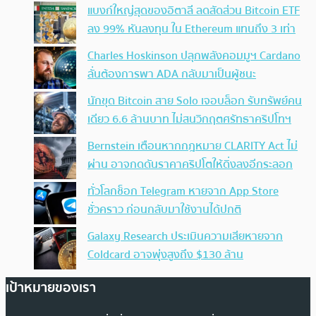
แบงก์ใหญ่สุดของอิตาลี ลดสัดส่วน Bitcoin ETF
ลง 99% หันลงทุน ใน Ethereum แทนถึง 3 เท่า
Charles Hoskinson ปลุกพลังคอมมูฯ Cardano
ลั่นต้องการพา ADA กลับมาเป็นผู้ชนะ
นักขุด Bitcoin สาย Solo เจอบล็อก รับทรัพย์คน
เดียว 6.6 ล้านบาท ไม่สนวิกฤตศรัทธาคริปโทฯ
Bernstein เตือนหากกฎหมาย CLARITY Act ไม่
ผ่าน อาจกดดันราคาคริปโตให้ดิ่งลงอีกระลอก
ทั่วโลกช็อก Telegram หายจาก App Store
ชั่วคราว ก่อนกลับมาใช้งานได้ปกติ
Galaxy Research ประเมินความเสียหายจาก
Coldcard อาจพุ่งสูงถึง $130 ล้าน
เป้าหมายของเรา