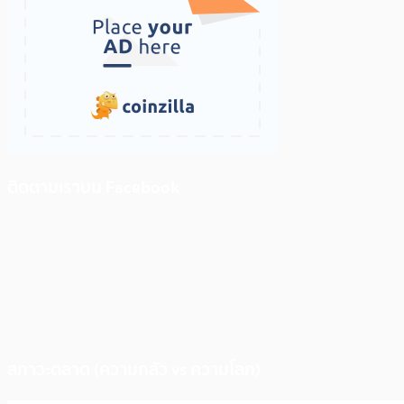
ติดตามเราบน Facebook
สภาวะตลาด (ความกลัว vs ความโลภ)