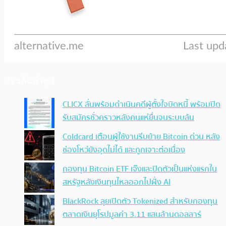
ประเด็นล่าสุด
CLICX ลั่นพร้อมดำเนินคดีผู้ตั้งใจบิดหนี้ พร้อมปิด
รับสมัครชั่วคราวหลังคนแห่ยื่นจนระบบล้น
Coldcard เตือนผู้ใช้งานรีบย้าย Bitcoin ด่วน หลัง
ช่องโหว่ยังอุดไม่ได้ และถูกเจาะต่อเนื่อง
กองทุน Bitcoin ETF เจ๊งและปิดตัวเป็นแห่งแรกใน
สหรัฐหลังเงินทุนไหลออกไปฝั่ง AI
BlackRock ลุยเปิดตัว Tokenized สำหรับกองทุน
ตลาดเงินยุโรปมูลค่า 3.11 แสนล้านดอลลาร์