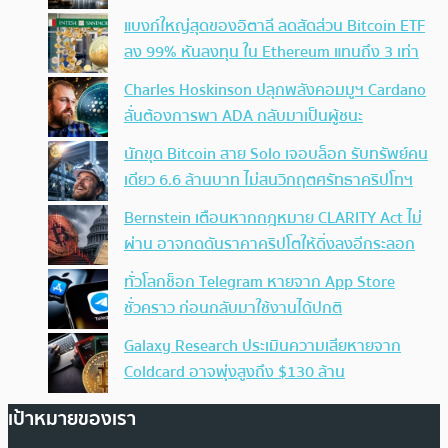
แบงก์ใหญ่สุดของอิตาลี ลดสัดส่วน Bitcoin ETF
ลง 99% หันลงทุน ใน Ethereum แทนถึง 3 เท่า
Charles Hoskinson ปลุกพลังคอมมูฯ Cardano
ลั่นต้องการพา ADA กลับมาเป็นผู้ชนะ
นักขุด Bitcoin สาย Solo เจอบล็อก รับทรัพย์คน
เดียว 6.6 ล้านบาท ไม่สนวิกฤตศรัทธาคริปโทฯ
Bernstein เตือนหากกฎหมาย CLARITY Act ไม่
ผ่าน อาจกดดันราคาคริปโตให้ดิ่งลงอีกระลอก
ทั่วโลกช็อก Telegram หายจาก App Store
ชั่วคราว ก่อนกลับมาใช้งานได้ปกติ
Galaxy Research ประเมินความเสียหายจาก
Coldcard อาจพุ่งสูงถึง $130 ล้าน
เป้าหมายของเรา