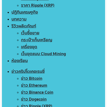
ราคา Ripple (XRP)
ปฏิทินเศรษฐกิจ
บทความ
รีวิวผลิตภัณฑ์
เว็บซื้อขาย
กระเป๋าเก็บเหรียญ
เครื่องขุด
เว็บขุดแบบ Cloud Mining
ห้องเรียน
ข่าวคริปโตเคอเรนซี่
ข่าว Bitcoin
ข่าว Ethereum
ข่าว Binance Coin
ข่าว Dogecoin
ข่าว Ripple (XRP)