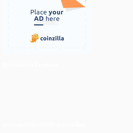
ติดตามเราบน Facebook
สภาวะตลาด (ความกลัว vs ความโลภ)