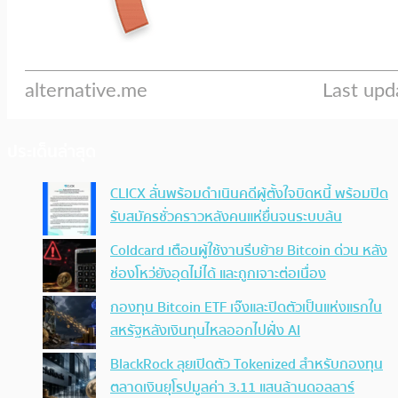
ประเด็นล่าสุด
CLICX ลั่นพร้อมดำเนินคดีผู้ตั้งใจบิดหนี้ พร้อมปิด
รับสมัครชั่วคราวหลังคนแห่ยื่นจนระบบล้น
Coldcard เตือนผู้ใช้งานรีบย้าย Bitcoin ด่วน หลัง
ช่องโหว่ยังอุดไม่ได้ และถูกเจาะต่อเนื่อง
กองทุน Bitcoin ETF เจ๊งและปิดตัวเป็นแห่งแรกใน
สหรัฐหลังเงินทุนไหลออกไปฝั่ง AI
BlackRock ลุยเปิดตัว Tokenized สำหรับกองทุน
ตลาดเงินยุโรปมูลค่า 3.11 แสนล้านดอลลาร์