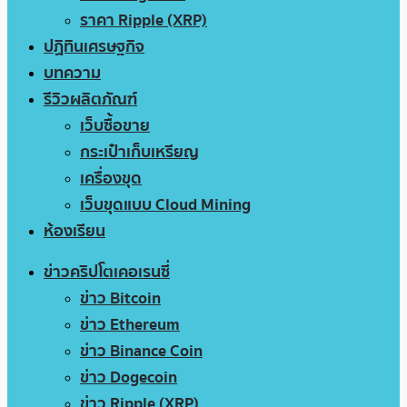
ราคา Ripple (XRP)
ปฏิทินเศรษฐกิจ
บทความ
รีวิวผลิตภัณฑ์
เว็บซื้อขาย
กระเป๋าเก็บเหรียญ
เครื่องขุด
เว็บขุดแบบ Cloud Mining
ห้องเรียน
ข่าวคริปโตเคอเรนซี่
ข่าว Bitcoin
ข่าว Ethereum
ข่าว Binance Coin
ข่าว Dogecoin
ข่าว Ripple (XRP)