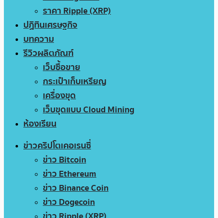
ราคา Ripple (XRP)
ปฏิทินเศรษฐกิจ
บทความ
รีวิวผลิตภัณฑ์
เว็บซื้อขาย
กระเป๋าเก็บเหรียญ
เครื่องขุด
เว็บขุดแบบ Cloud Mining
ห้องเรียน
ข่าวคริปโตเคอเรนซี่
ข่าว Bitcoin
ข่าว Ethereum
ข่าว Binance Coin
ข่าว Dogecoin
ข่าว Ripple (XRP)