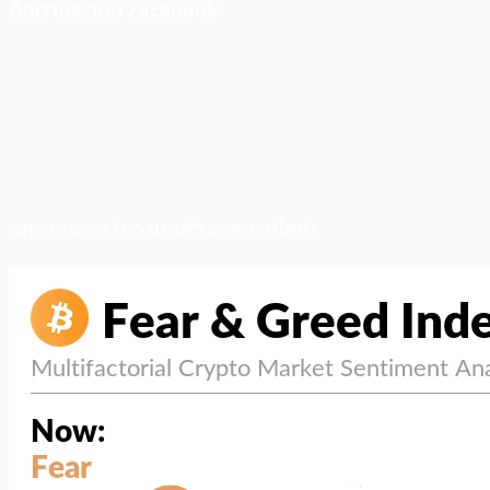
ติดตามเราบน Facebook
สภาวะตลาด (ความกลัว vs ความโลภ)