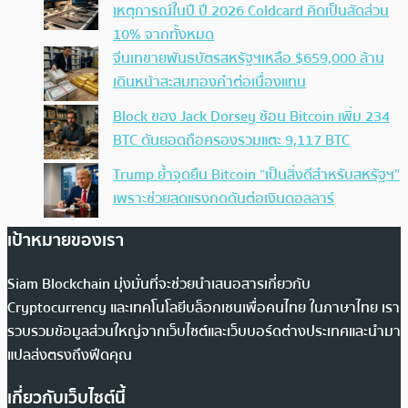
เหตุการณ์ในปี ปี 2026 Coldcard คิดเป็นสัดส่วน
10% จากทั้งหมด
จีนเทขายพันธบัตรสหรัฐฯเหลือ $659,000 ล้าน
เดินหน้าสะสมทองคำต่อเนื่องแทน
Block ของ Jack Dorsey ช้อน Bitcoin เพิ่ม 234
BTC ดันยอดถือครองรวมแตะ 9,117 BTC
Trump ย้ำจุดยืน Bitcoin “เป็นสิ่งดีสำหรับสหรัฐฯ”
เพราะช่วยลดแรงกดดันต่อเงินดอลลาร์
เป้าหมายของเรา
Siam Blockchain มุ่งมั่นที่จะช่วยนำเสนอสารเกี่ยวกับ
Cryptocurrency และเทคโนโลยีบล็อกเชนเพื่อคนไทย ในภาษาไทย เรา
รวบรวมข้อมูลส่วนใหญ่จากเว็บไซต์และเว็บบอร์ดต่างประเทศและนำมา
แปลส่งตรงถึงฟีดคุณ
เกี่ยวกับเว็บไซต์นี้