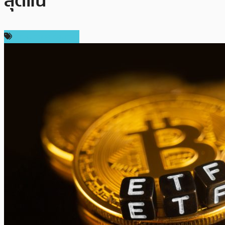
สุดแน่
กฎหมายและรัฐบาล