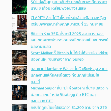
SOL ส่งสัญญาณกลับตัว ทะลุเส้นขาลงที่กดราคา
นาน 3 เดือน เตรียมพุ่งอย่างรุนแรง
CLARITY Act ได้วันโหวตใหม่แล้ว วุฒิสภาสหรัฐฯ
เตรียมพิจารณาร่างกฎหมายวันที่ 15 กันยายน
Bitcoin ร่วง 35% ตั้งแต่ปี 2025 สวนทางทอง-
เงิน-ทองแดงพุ่งแรง ดันคริปโตกลายเป็นสินทรัพย์
ผลงานแย่สุด
Scott Melker ชี้ Bitcoin ไม่ได้ทำให้รวยเร็ว แต่ช่วย
ป้องกันให้ “จนช้าลง” จากเงินเฟ้อ
ยอดขาย Hardware Wallet ในรัสเซียพุ่งสูง 2 เท่า
นักลงทุนแห่ถือคริปโตเอง ก่อนกฎใหม่เริ่มใช้
ก.ย.นี้
Michael Saylor ลั่น “มีแค่ Satoshi ที่ขาย Bitcoin
น้อยกว่าผม” หลัง Strategy ถือ BTC ทะลุ
840,000 BTC
คริปโตถูกขโมยไปแล้วกว่า $1,200 ล้าน จาก 276