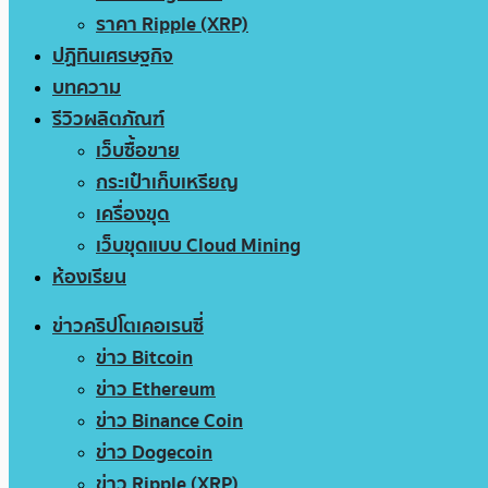
ราคา Ripple (XRP)
ปฏิทินเศรษฐกิจ
บทความ
รีวิวผลิตภัณฑ์
เว็บซื้อขาย
กระเป๋าเก็บเหรียญ
เครื่องขุด
เว็บขุดแบบ Cloud Mining
ห้องเรียน
ข่าวคริปโตเคอเรนซี่
ข่าว Bitcoin
ข่าว Ethereum
ข่าว Binance Coin
ข่าว Dogecoin
ข่าว Ripple (XRP)