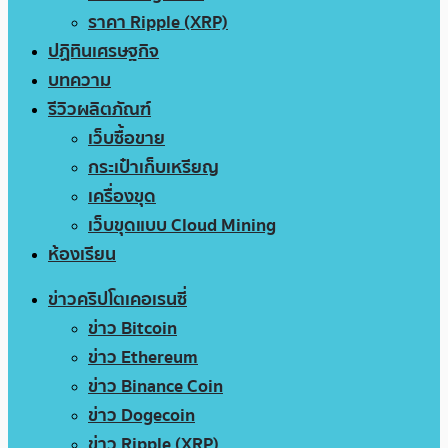
ราคา Ripple (XRP)
ปฏิทินเศรษฐกิจ
บทความ
รีวิวผลิตภัณฑ์
เว็บซื้อขาย
กระเป๋าเก็บเหรียญ
เครื่องขุด
เว็บขุดแบบ Cloud Mining
ห้องเรียน
ข่าวคริปโตเคอเรนซี่
ข่าว Bitcoin
ข่าว Ethereum
ข่าว Binance Coin
ข่าว Dogecoin
ข่าว Ripple (XRP)