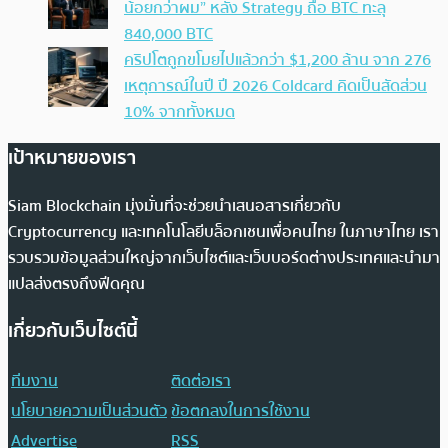
น้อยกว่าผม” หลัง Strategy ถือ BTC ทะลุ
840,000 BTC
คริปโตถูกขโมยไปแล้วกว่า $1,200 ล้าน จาก 276
เหตุการณ์ในปี ปี 2026 Coldcard คิดเป็นสัดส่วน
10% จากทั้งหมด
เป้าหมายของเรา
Siam Blockchain มุ่งมั่นที่จะช่วยนำเสนอสารเกี่ยวกับ
Cryptocurrency และเทคโนโลยีบล็อกเชนเพื่อคนไทย ในภาษาไทย เรา
รวบรวมข้อมูลส่วนใหญ่จากเว็บไซต์และเว็บบอร์ดต่างประเทศและนำมา
แปลส่งตรงถึงฟีดคุณ
เกี่ยวกับเว็บไซต์นี้
ทีมงาน
ติดต่อเรา
นโยบายความเป็นส่วนตัว
ข้อตกลงในการใช้งาน
Advertise
RSS