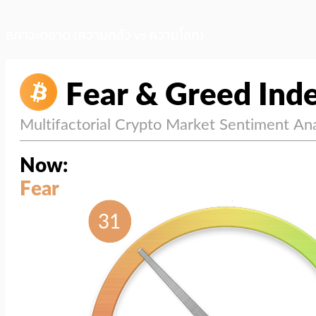
สภาวะตลาด (ความกลัว vs ความโลภ)