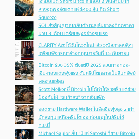
เจ้ามือเปิด Short Bitcoin เกือบ 2 พันล้านบาท
ห่างจุดพอร์ตแตกแค่ $400 ลุ้นเกิด Short
Squeeze
SOL ส่งสัญญาณกลับตัว ทะลุเส้นขาลงที่กดราคา
นาน 3 เดือน เตรียมพุ่งอย่างรุนแรง
CLARITY Act ได้วันโหวตใหม่แล้ว วุฒิสภาสหรัฐฯ
เตรียมพิจารณาร่างกฎหมายวันที่ 15 กันยายน
Bitcoin ร่วง 35% ตั้งแต่ปี 2025 สวนทางทอง-
เงิน-ทองแดงพุ่งแรง ดันคริปโตกลายเป็นสินทรัพย์
ผลงานแย่สุด
Scott Melker ชี้ Bitcoin ไม่ได้ทำให้รวยเร็ว แต่ช่วย
ป้องกันให้ “จนช้าลง” จากเงินเฟ้อ
ยอดขาย Hardware Wallet ในรัสเซียพุ่งสูง 2 เท่า
นักลงทุนแห่ถือคริปโตเอง ก่อนกฎใหม่เริ่มใช้
ก.ย.นี้
Michael Saylor ลั่น “มีแค่ Satoshi ที่ขาย Bitcoin