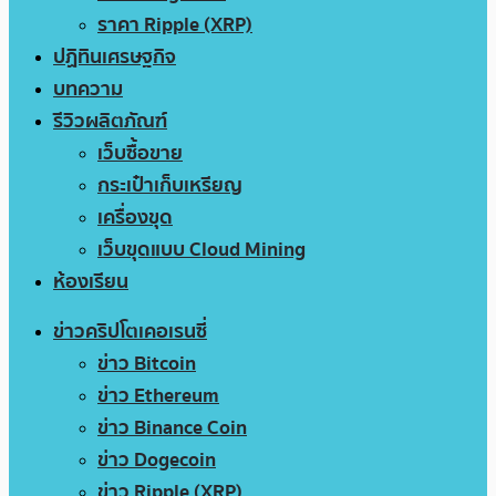
ราคา Ripple (XRP)
ปฏิทินเศรษฐกิจ
บทความ
รีวิวผลิตภัณฑ์
เว็บซื้อขาย
กระเป๋าเก็บเหรียญ
เครื่องขุด
เว็บขุดแบบ Cloud Mining
ห้องเรียน
ข่าวคริปโตเคอเรนซี่
ข่าว Bitcoin
ข่าว Ethereum
ข่าว Binance Coin
ข่าว Dogecoin
ข่าว Ripple (XRP)