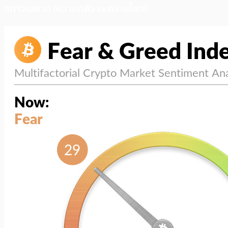
สภาวะตลาด (ความกลัว vs ความโลภ)