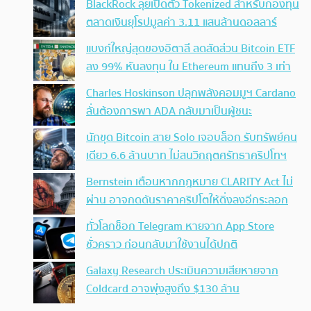
BlackRock ลุยเปิดตัว Tokenized สำหรับกองทุน
ตลาดเงินยุโรปมูลค่า 3.11 แสนล้านดอลลาร์
แบงก์ใหญ่สุดของอิตาลี ลดสัดส่วน Bitcoin ETF
ลง 99% หันลงทุน ใน Ethereum แทนถึง 3 เท่า
Charles Hoskinson ปลุกพลังคอมมูฯ Cardano
ลั่นต้องการพา ADA กลับมาเป็นผู้ชนะ
นักขุด Bitcoin สาย Solo เจอบล็อก รับทรัพย์คน
เดียว 6.6 ล้านบาท ไม่สนวิกฤตศรัทธาคริปโทฯ
Bernstein เตือนหากกฎหมาย CLARITY Act ไม่
ผ่าน อาจกดดันราคาคริปโตให้ดิ่งลงอีกระลอก
ทั่วโลกช็อก Telegram หายจาก App Store
ชั่วคราว ก่อนกลับมาใช้งานได้ปกติ
Galaxy Research ประเมินความเสียหายจาก
Coldcard อาจพุ่งสูงถึง $130 ล้าน