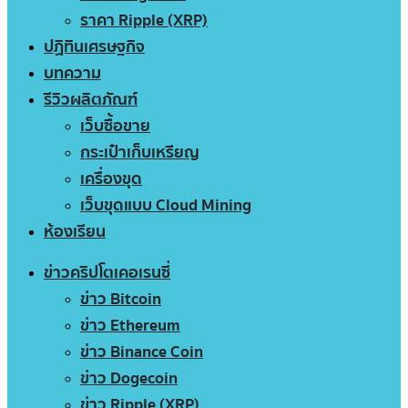
ราคา Ripple (XRP)
ปฏิทินเศรษฐกิจ
บทความ
รีวิวผลิตภัณฑ์
เว็บซื้อขาย
กระเป๋าเก็บเหรียญ
เครื่องขุด
เว็บขุดแบบ Cloud Mining
ห้องเรียน
ข่าวคริปโตเคอเรนซี่
ข่าว Bitcoin
ข่าว Ethereum
ข่าว Binance Coin
ข่าว Dogecoin
ข่าว Ripple (XRP)