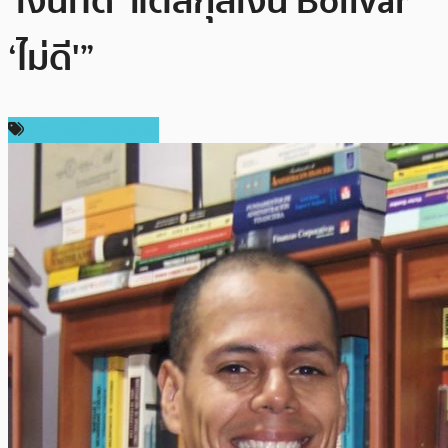
‘เงินที่ดี’ แต่สกุลเงิน Bolivar
‘ไม่ดี'”
ข่าวคริปโตเคอเรนซี่