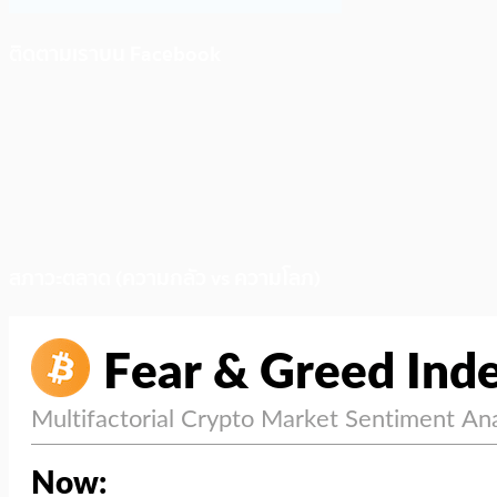
ติดตามเราบน Facebook
สภาวะตลาด (ความกลัว vs ความโลภ)