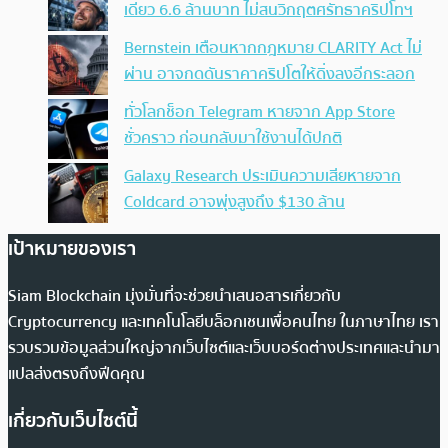
เดียว 6.6 ล้านบาท ไม่สนวิกฤตศรัทธาคริปโทฯ
Bernstein เตือนหากกฎหมาย CLARITY Act ไม่
ผ่าน อาจกดดันราคาคริปโตให้ดิ่งลงอีกระลอก
ทั่วโลกช็อก Telegram หายจาก App Store
ชั่วคราว ก่อนกลับมาใช้งานได้ปกติ
Galaxy Research ประเมินความเสียหายจาก
Coldcard อาจพุ่งสูงถึง $130 ล้าน
เป้าหมายของเรา
Siam Blockchain มุ่งมั่นที่จะช่วยนำเสนอสารเกี่ยวกับ
Cryptocurrency และเทคโนโลยีบล็อกเชนเพื่อคนไทย ในภาษาไทย เรา
รวบรวมข้อมูลส่วนใหญ่จากเว็บไซต์และเว็บบอร์ดต่างประเทศและนำมา
แปลส่งตรงถึงฟีดคุณ
เกี่ยวกับเว็บไซต์นี้