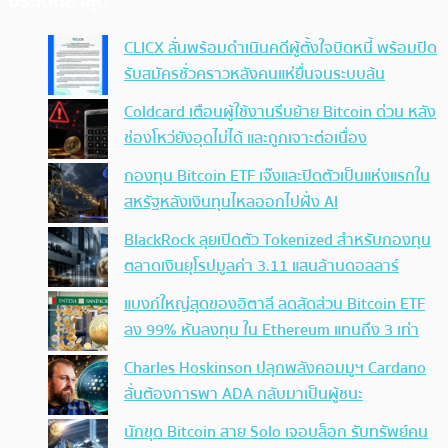
ประเด็นล่าสุด
CLICX ลั่นพร้อมดำเนินคดีผู้ตั้งใจบิดหนี้ พร้อมปิด
รับสมัครชั่วคราวหลังคนแห่ยื่นจนระบบล้น
Coldcard เตือนผู้ใช้งานรีบย้าย Bitcoin ด่วน หลัง
ช่องโหว่ยังอุดไม่ได้ และถูกเจาะต่อเนื่อง
กองทุน Bitcoin ETF เจ๊งและปิดตัวเป็นแห่งแรกใน
สหรัฐหลังเงินทุนไหลออกไปฝั่ง AI
BlackRock ลุยเปิดตัว Tokenized สำหรับกองทุน
ตลาดเงินยุโรปมูลค่า 3.11 แสนล้านดอลลาร์
แบงก์ใหญ่สุดของอิตาลี ลดสัดส่วน Bitcoin ETF
ลง 99% หันลงทุน ใน Ethereum แทนถึง 3 เท่า
Charles Hoskinson ปลุกพลังคอมมูฯ Cardano
ลั่นต้องการพา ADA กลับมาเป็นผู้ชนะ
นักขุด Bitcoin สาย Solo เจอบล็อก รับทรัพย์คน