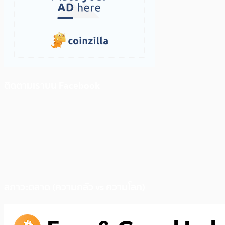
ติดตามเราบน Facebook
สภาวะตลาด (ความกลัว vs ความโลภ)