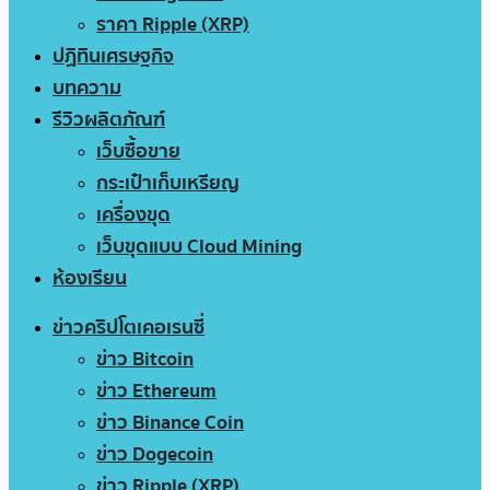
ราคา Ripple (XRP)
ปฏิทินเศรษฐกิจ
บทความ
รีวิวผลิตภัณฑ์
เว็บซื้อขาย
กระเป๋าเก็บเหรียญ
เครื่องขุด
เว็บขุดแบบ Cloud Mining
ห้องเรียน
ข่าวคริปโตเคอเรนซี่
ข่าว Bitcoin
ข่าว Ethereum
ข่าว Binance Coin
ข่าว Dogecoin
ข่าว Ripple (XRP)