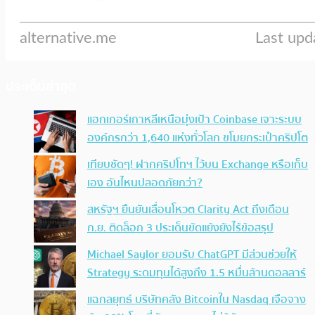
ประเด็นล่าสุด
แฮกเกอร์เกาหลีเหนือมุ่งเป้า Coinbase เจาะระบบ
องค์กรกว่า 1,640 แห่งทั่วโลก ขโมยกระเป๋าคริปโต
เทียบชัดๆ! ฝากคริปโทฯ ไว้บน Exchange หรือเก็บ
เอง อันไหนปลอดภัยกว่า?
สหรัฐฯ ยืนยันเลื่อนโหวต Clarity Act ถึงเดือน
ก.ย. ติดล็อก 3 ประเด็นขัดแย้งยังไร้ข้อสรุป
Michael Saylor ยอมรับ ChatGPT มีส่วนช่วยให้
Strategy ระดมทุนได้สูงถึง 1.5 หมื่นล้านดอลลาร์
แฉกลยุทธ์ บริษัทคลัง Bitcoinใน Nasdaq เจือจาง