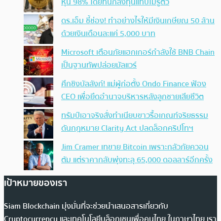
หุ้น 98% โดยที่นักลงทุนแทบไม่รู้ตัว
ดร.เอ็ม ชี้ช่อง! ทำอย่างไรให้มีเงินเกษียณ 50 ล้าน
ด้วยเงินเดือนละแค่ 5,000 บาท
Microsoft เตือนภัยแฮกเกอร์กำลังใช้ BNB Chain
เป็นฐานทัพปล่อยมัลแวร์
ศึกชิงบัลลังก์! แม่ผู้ก่อตั้ง Ondo Finance ฟ้อง
CEO เพื่อยึดอำนาจบริหารหลังลูกชายเสียชีวิต
ทรัมป์เอาจริง สั่งทำเนียบขาวรื้อเกณฑ์จริยธรรม
ดันกฎหมาย Clarity Act ปลดล็อกคริปโทฯ
Jim Cramer เทขาย Bitcoin เพราะกลัวภัยควอน
ตัม แต่ราคากลับพุ่งทะลุ 65,000 ดอลลาร์อีกครั้ง
เป้าหมายของเรา
Siam Blockchain มุ่งมั่นที่จะช่วยนำเสนอสารเกี่ยวกับ
Cryptocurrency และเทคโนโลยีบล็อกเชนเพื่อคนไทย ในภาษาไทย เรา