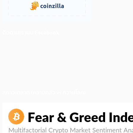
ติดตามเราบน Facebook
สภาวะตลาด (ความกลัว vs ความโลภ)