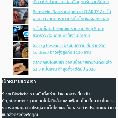
เดียว 6.6 ล้านบาท ไม่สนวิกฤตศรัทธาคริปโทฯ
Bernstein เตือนหากกฎหมาย CLARITY Act ไม่
ผ่าน อาจกดดันราคาคริปโตให้ดิ่งลงอีกระลอก
ทั่วโลกช็อก Telegram หายจาก App Store
ชั่วคราว ก่อนกลับมาใช้งานได้ปกติ
Galaxy Research ประเมินความเสียหายจาก
Coldcard อาจพุ่งสูงถึง $130 ล้าน
ตลาดคริปโตซบเซา วอลุ่มซื้อขายรายวันดิ่งเหลือ
$1.5 หมื่นล้าน ต่ำสุดตั้งแต่ต้นปี 2026
เป้าหมายของเรา
Siam Blockchain มุ่งมั่นที่จะช่วยนำเสนอสารเกี่ยวกับ
Cryptocurrency และเทคโนโลยีบล็อกเชนเพื่อคนไทย ในภาษาไทย เรา
รวบรวมข้อมูลส่วนใหญ่จากเว็บไซต์และเว็บบอร์ดต่างประเทศและนำมา
แปลส่งตรงถึงฟีดคุณ