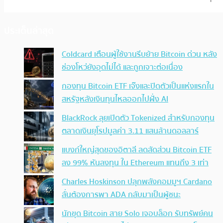
ประเด็นล่าสุด
Coldcard เตือนผู้ใช้งานรีบย้าย Bitcoin ด่วน หลัง
ช่องโหว่ยังอุดไม่ได้ และถูกเจาะต่อเนื่อง
กองทุน Bitcoin ETF เจ๊งและปิดตัวเป็นแห่งแรกใน
สหรัฐหลังเงินทุนไหลออกไปฝั่ง AI
BlackRock ลุยเปิดตัว Tokenized สำหรับกองทุน
ตลาดเงินยุโรปมูลค่า 3.11 แสนล้านดอลลาร์
แบงก์ใหญ่สุดของอิตาลี ลดสัดส่วน Bitcoin ETF
ลง 99% หันลงทุน ใน Ethereum แทนถึง 3 เท่า
Charles Hoskinson ปลุกพลังคอมมูฯ Cardano
ลั่นต้องการพา ADA กลับมาเป็นผู้ชนะ
นักขุด Bitcoin สาย Solo เจอบล็อก รับทรัพย์คน