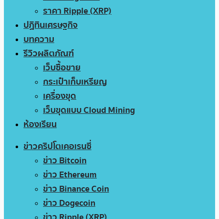
ราคา Ripple (XRP)
ปฏิทินเศรษฐกิจ
บทความ
รีวิวผลิตภัณฑ์
เว็บซื้อขาย
กระเป๋าเก็บเหรียญ
เครื่องขุด
เว็บขุดแบบ Cloud Mining
ห้องเรียน
ข่าวคริปโตเคอเรนซี่
ข่าว Bitcoin
ข่าว Ethereum
ข่าว Binance Coin
ข่าว Dogecoin
ข่าว Ripple (XRP)