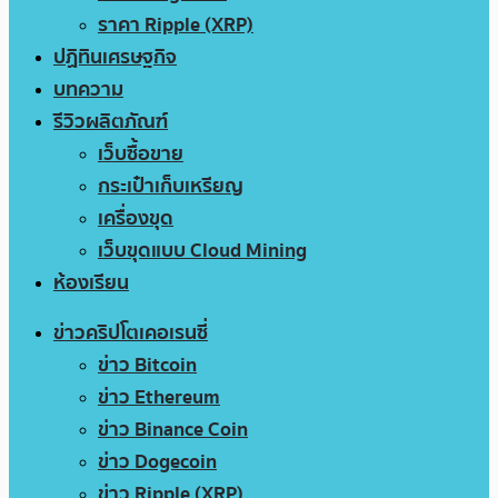
ราคา Ripple (XRP)
ปฏิทินเศรษฐกิจ
บทความ
รีวิวผลิตภัณฑ์
เว็บซื้อขาย
กระเป๋าเก็บเหรียญ
เครื่องขุด
เว็บขุดแบบ Cloud Mining
ห้องเรียน
ข่าวคริปโตเคอเรนซี่
ข่าว Bitcoin
ข่าว Ethereum
ข่าว Binance Coin
ข่าว Dogecoin
ข่าว Ripple (XRP)