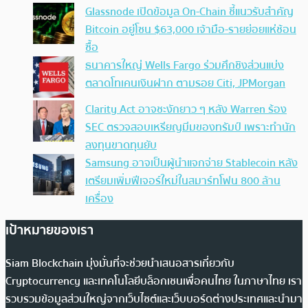
Glassnode เปิดข้อมูล On-Chain ชี้แนวรับสำคัญ
Bitcoin อยู่โซน $63,000 เจ้ามือ-รายย่อยแห่ช้อน
ซื้อ
ธนาคารใหญ่ Wells Fargo ร่วมศึกชิงส่วนแบ่ง
ตลาดโทเคนเงินฝาก ตามรอย Citi, JPMorgan
Clarity Act อาจชะงักยาว ๆ หลัง Warren ร้อง
SEC ตรวจสอบเหรียญมีมของทรัมป์ เพราะทำนัก
ลงทุนขาดทุนยับ
Samsung อาจเป็นผู้นำแจกจ่าย Stablecoin หลัง
เตรียมเพิ่มฟีเจอร์ใหม่ในสมาร์ทโฟน 800 ล้าน
เครื่อง
เป้าหมายของเรา
Siam Blockchain มุ่งมั่นที่จะช่วยนำเสนอสารเกี่ยวกับ
Cryptocurrency และเทคโนโลยีบล็อกเชนเพื่อคนไทย ในภาษาไทย เรา
รวบรวมข้อมูลส่วนใหญ่จากเว็บไซต์และเว็บบอร์ดต่างประเทศและนำมา