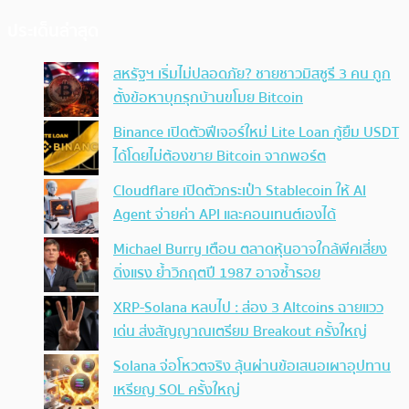
ประเด็นล่าสุด
สหรัฐฯ เริ่มไม่ปลอดภัย? ชายชาวมิสซูรี 3 คน ถูก
ตั้งข้อหาบุกรุกบ้านขโมย Bitcoin
Binance เปิดตัวฟีเจอร์ใหม่ Lite Loan กู้ยืม USDT
ได้โดยไม่ต้องขาย Bitcoin จากพอร์ต
Cloudflare เปิดตัวกระเป๋า Stablecoin ให้ AI
Agent จ่ายค่า API และคอนเทนต์เองได้
Michael Burry เตือน ตลาดหุ้นอาจใกล้พีคเสี่ยง
ดิ่งแรง ย้ำวิกฤตปี 1987 อาจซ้ำรอย
XRP-Solana หลบไป : ส่อง 3 Altcoins ฉายแวว
เด่น ส่งสัญญาณเตรียม Breakout ครั้งใหญ่
Solana จ่อโหวตจริง ลุ้นผ่านข้อเสนอเผาอุปทาน
เหรียญ SOL ครั้งใหญ่