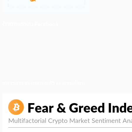
ติดตามเราบน Facebook
สภาวะตลาด (ความกลัว vs ความโลภ)