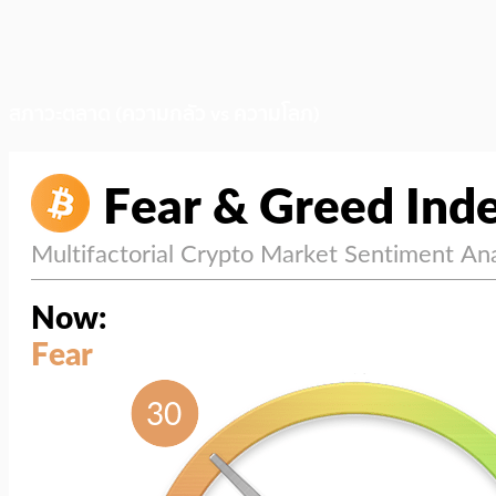
สภาวะตลาด (ความกลัว vs ความโลภ)