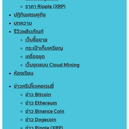
ราคา Ripple (XRP)
ปฏิทินเศรษฐกิจ
บทความ
รีวิวผลิตภัณฑ์
เว็บซื้อขาย
กระเป๋าเก็บเหรียญ
เครื่องขุด
เว็บขุดแบบ Cloud Mining
ห้องเรียน
ข่าวคริปโตเคอเรนซี่
ข่าว Bitcoin
ข่าว Ethereum
ข่าว Binance Coin
ข่าว Dogecoin
ข่าว Ripple (XRP)