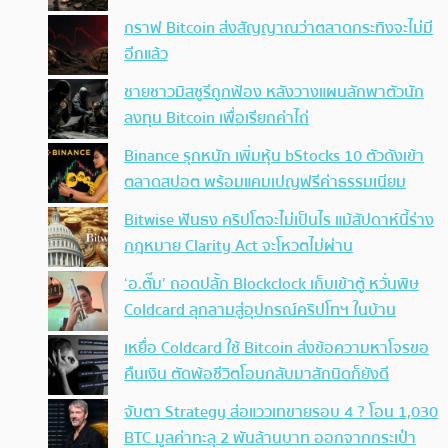
กราฟ Bitcoin ส่งสัญญาณว่าตลาดกระทิงจะไม่มี
อีกแล้ว
ชายชาวมิสซูรีถูกฟ้อง หลังวางแผนลักพาตัวนัก
ลงทุน Bitcoin เพื่อเรียกค่าไถ่
Binance รุกหนัก เพิ่มหุ้น bStocks 10 ตัวดังเข้า
ตลาดสปอต พร้อมแคมเปญฟรีค่าธรรมเนียม
Bitwise ฟันธง คริปโตจะไม่เป็นไร แม้สัปดาห์นี้ร่าง
กฎหมาย Clarity Act จะโหวตไม่ผ่าน
‘อ.ตั๊ม’ ถอดปลั้ก Blockclock เก็บเข้าตู้ หวั่นพิษ
Coldcard ลุกลามสู่อุปกรณ์คริปโทฯ ในบ้าน
เหยื่อ Coldcard ใช้ Bitcoin ส่งข้อความหาโจรขอ
คืนเงิน ตัดพ้อชีวิตโอนกลับมาสักนิดก็ยังดี
จับตา Strategy ส่อแววเทขายรอบ 4 ? โอน 1,030
BTC มูลค่าทะลุ 2 พันล้านบาท ออกจากกระเป๋า