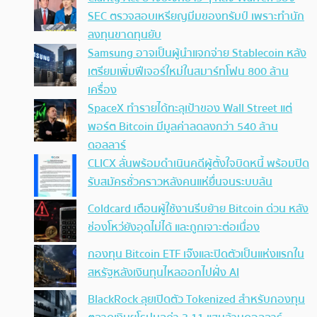
SEC ตรวจสอบเหรียญมีมของทรัมป์ เพราะทำนัก
ลงทุนขาดทุนยับ
Samsung อาจเป็นผู้นำแจกจ่าย Stablecoin หลัง
เตรียมเพิ่มฟีเจอร์ใหม่ในสมาร์ทโฟน 800 ล้าน
เครื่อง
SpaceX ทำรายได้ทะลุเป้าของ Wall Street แต่
พอร์ต Bitcoin มีมูลค่าลดลงกว่า 540 ล้าน
ดอลลาร์
CLICX ลั่นพร้อมดำเนินคดีผู้ตั้งใจบิดหนี้ พร้อมปิด
รับสมัครชั่วคราวหลังคนแห่ยื่นจนระบบล้น
Coldcard เตือนผู้ใช้งานรีบย้าย Bitcoin ด่วน หลัง
ช่องโหว่ยังอุดไม่ได้ และถูกเจาะต่อเนื่อง
กองทุน Bitcoin ETF เจ๊งและปิดตัวเป็นแห่งแรกใน
สหรัฐหลังเงินทุนไหลออกไปฝั่ง AI
BlackRock ลุยเปิดตัว Tokenized สำหรับกองทุน