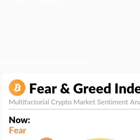
สภาวะตลาด (ความกลัว vs ความโลภ)