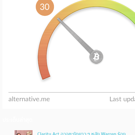
ประเด็นล่าสุด
Clarity Act อาจชะงักยาว ๆ หลัง Warren ร้อง