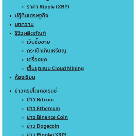
ราคา Ripple (XRP)
ปฏิทินเศรษฐกิจ
บทความ
รีวิวผลิตภัณฑ์
เว็บซื้อขาย
กระเป๋าเก็บเหรียญ
เครื่องขุด
เว็บขุดแบบ Cloud Mining
ห้องเรียน
ข่าวคริปโตเคอเรนซี่
ข่าว Bitcoin
ข่าว Ethereum
ข่าว Binance Coin
ข่าว Dogecoin
ข่าว Ripple (XRP)