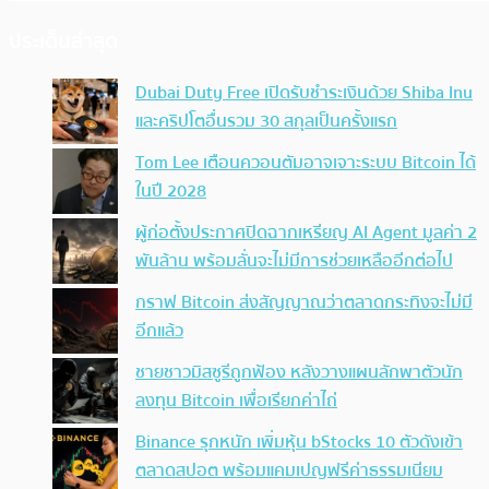
ประเด็นล่าสุด
Dubai Duty Free เปิดรับชำระเงินด้วย Shiba Inu
และคริปโตอื่นรวม 30 สกุลเป็นครั้งแรก
Tom Lee เตือนควอนตัมอาจเจาะระบบ Bitcoin ได้
ในปี 2028
ผู้ก่อตั้งประกาศปิดฉากเหรียญ AI Agent มูลค่า 2
พันล้าน พร้อมลั่นจะไม่มีการช่วยเหลืออีกต่อไป
กราฟ Bitcoin ส่งสัญญาณว่าตลาดกระทิงจะไม่มี
อีกแล้ว
ชายชาวมิสซูรีถูกฟ้อง หลังวางแผนลักพาตัวนัก
ลงทุน Bitcoin เพื่อเรียกค่าไถ่
Binance รุกหนัก เพิ่มหุ้น bStocks 10 ตัวดังเข้า
ตลาดสปอต พร้อมแคมเปญฟรีค่าธรรมเนียม