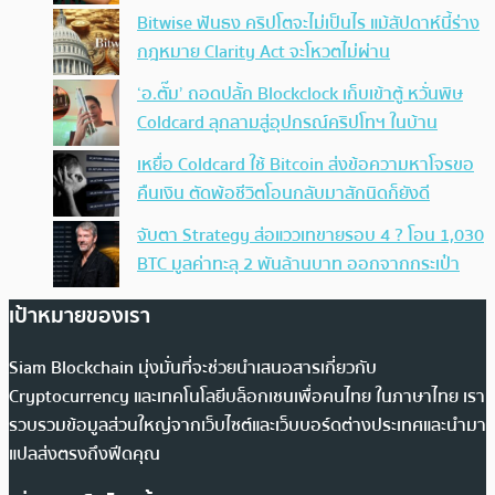
Bitwise ฟันธง คริปโตจะไม่เป็นไร แม้สัปดาห์นี้ร่าง
กฎหมาย Clarity Act จะโหวตไม่ผ่าน
‘อ.ตั๊ม’ ถอดปลั้ก Blockclock เก็บเข้าตู้ หวั่นพิษ
Coldcard ลุกลามสู่อุปกรณ์คริปโทฯ ในบ้าน
เหยื่อ Coldcard ใช้ Bitcoin ส่งข้อความหาโจรขอ
คืนเงิน ตัดพ้อชีวิตโอนกลับมาสักนิดก็ยังดี
จับตา Strategy ส่อแววเทขายรอบ 4 ? โอน 1,030
BTC มูลค่าทะลุ 2 พันล้านบาท ออกจากกระเป๋า
เป้าหมายของเรา
Siam Blockchain มุ่งมั่นที่จะช่วยนำเสนอสารเกี่ยวกับ
Cryptocurrency และเทคโนโลยีบล็อกเชนเพื่อคนไทย ในภาษาไทย เรา
รวบรวมข้อมูลส่วนใหญ่จากเว็บไซต์และเว็บบอร์ดต่างประเทศและนำมา
แปลส่งตรงถึงฟีดคุณ