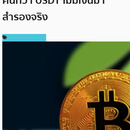
คนที่ว่า USDT ไม่มีเงินมา
สำรองจริง
ข่าวคริปโตเคอเรนซี่