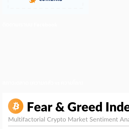
ติดตามเราบน Facebook
สภาวะตลาด (ความกลัว vs ความโลภ)