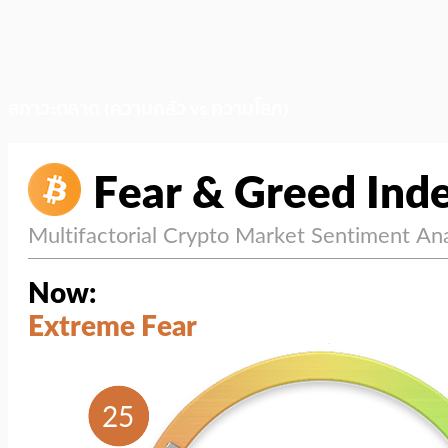
สภาวะตลาด (ความกลัว vs ความโลภ)