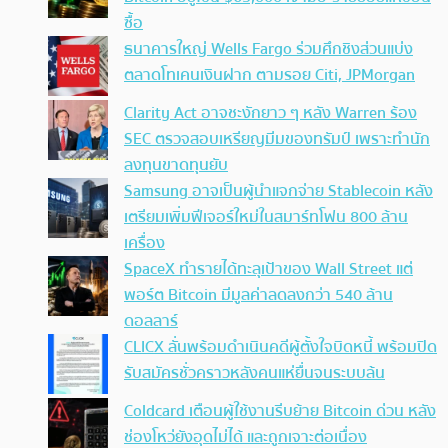
ซื้อ
ธนาคารใหญ่ Wells Fargo ร่วมศึกชิงส่วนแบ่ง
ตลาดโทเคนเงินฝาก ตามรอย Citi, JPMorgan
Clarity Act อาจชะงักยาว ๆ หลัง Warren ร้อง
SEC ตรวจสอบเหรียญมีมของทรัมป์ เพราะทำนัก
ลงทุนขาดทุนยับ
Samsung อาจเป็นผู้นำแจกจ่าย Stablecoin หลัง
เตรียมเพิ่มฟีเจอร์ใหม่ในสมาร์ทโฟน 800 ล้าน
เครื่อง
SpaceX ทำรายได้ทะลุเป้าของ Wall Street แต่
พอร์ต Bitcoin มีมูลค่าลดลงกว่า 540 ล้าน
ดอลลาร์
CLICX ลั่นพร้อมดำเนินคดีผู้ตั้งใจบิดหนี้ พร้อมปิด
รับสมัครชั่วคราวหลังคนแห่ยื่นจนระบบล้น
Coldcard เตือนผู้ใช้งานรีบย้าย Bitcoin ด่วน หลัง
ช่องโหว่ยังอุดไม่ได้ และถูกเจาะต่อเนื่อง