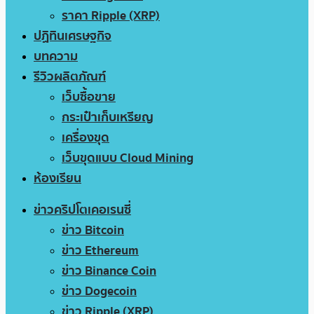
ราคา Ripple (XRP)
ปฏิทินเศรษฐกิจ
บทความ
รีวิวผลิตภัณฑ์
เว็บซื้อขาย
กระเป๋าเก็บเหรียญ
เครื่องขุด
เว็บขุดแบบ Cloud Mining
ห้องเรียน
ข่าวคริปโตเคอเรนซี่
ข่าว Bitcoin
ข่าว Ethereum
ข่าว Binance Coin
ข่าว Dogecoin
ข่าว Ripple (XRP)