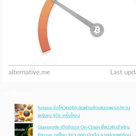
ประเด็นล่าสุด
Solana จ่อโหวตจริง ลุ้นผ่านข้อเสนอเผาอุปทาน
เหรียญ SOL ครั้งใหญ่
Glassnode เปิดข้อมูล On-Chain ชี้แนวรับสำคัญ
Bitcoin อยู่โซน $63,000 เจ้ามือ-รายย่อยแห่ช้อน