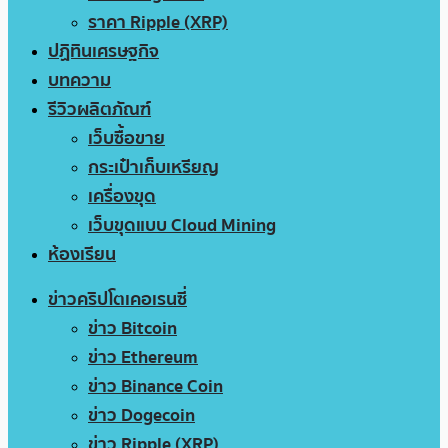
ราคา Ripple (XRP)
ปฏิทินเศรษฐกิจ
บทความ
รีวิวผลิตภัณฑ์
เว็บซื้อขาย
กระเป๋าเก็บเหรียญ
เครื่องขุด
เว็บขุดแบบ Cloud Mining
ห้องเรียน
ข่าวคริปโตเคอเรนซี่
ข่าว Bitcoin
ข่าว Ethereum
ข่าว Binance Coin
ข่าว Dogecoin
ข่าว Ripple (XRP)