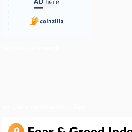
ติดตามเราบน Facebook
สภาวะตลาด (ความกลัว vs ความโลภ)