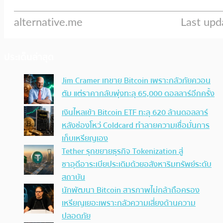
ประเด็นล่าสุด
Jim Cramer เทขาย Bitcoin เพราะกลัวภัยควอน
ตัม แต่ราคากลับพุ่งทะลุ 65,000 ดอลลาร์อีกครั้ง
เงินไหลเข้า Bitcoin ETF ทะลุ 620 ล้านดอลลาร์
หลังช่องโหว่ Coldcard ทำลายความเชื่อมั่นการ
เก็บเหรียญเอง
Tether รุกขยายธุรกิจ Tokenization สู่
ซาอุดีอาระเบียประเดิมด้วยอสังหาริมทรัพย์ระดับ
สถาบัน
นักพัฒนา Bitcoin สารภาพไม่กล้าถือครอง
เหรียญเยอะเพราะกลัวความเสี่ยงด้านความ
ปลอดภัย