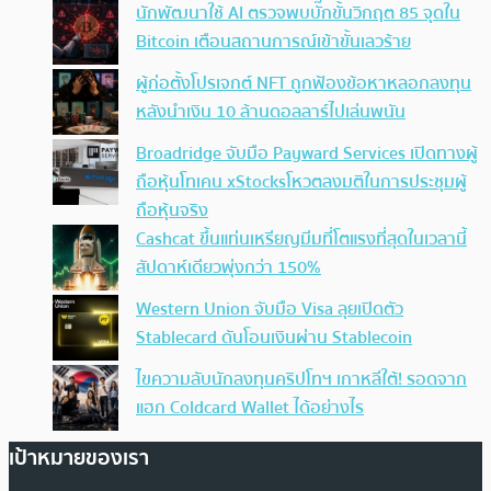
นักพัฒนาใช้ AI ตรวจพบบั๊กขั้นวิกฤต 85 จุดใน
Bitcoin เตือนสถานการณ์เข้าขั้นเลวร้าย
ผู้ก่อตั้งโปรเจกต์ NFT ถูกฟ้องข้อหาหลอกลงทุน
หลังนำเงิน 10 ล้านดอลลาร์ไปเล่นพนัน
Broadridge จับมือ Payward Services เปิดทางผู้
ถือหุ้นโทเคน xStocksโหวตลงมติในการประชุมผู้
ถือหุ้นจริง
Cashcat ขึ้นแท่นเหรียญมีมที่โตแรงที่สุดในเวลานี้
สัปดาห์เดียวพุ่งกว่า 150%
Western Union จับมือ Visa ลุยเปิดตัว
Stablecard ดันโอนเงินผ่าน Stablecoin
ไขความลับนักลงทุนคริปโทฯ เกาหลีใต้! รอดจาก
แฮก Coldcard Wallet ได้อย่างไร
เป้าหมายของเรา