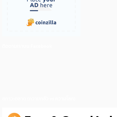
ติดตามเราบน Facebook
สภาวะตลาด (ความกลัว vs ความโลภ)