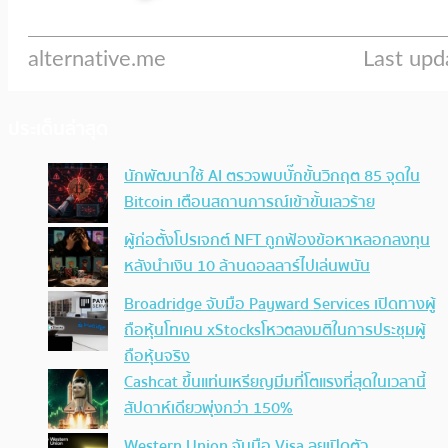
ประเด็นล่าสุด
นักพัฒนาใช้ AI ตรวจพบบั๊กขั้นวิกฤต 85 จุดใน
Bitcoin เตือนสถานการณ์เข้าขั้นเลวร้าย
ผู้ก่อตั้งโปรเจกต์ NFT ถูกฟ้องข้อหาหลอกลงทุน
หลังนำเงิน 10 ล้านดอลลาร์ไปเล่นพนัน
Broadridge จับมือ Payward Services เปิดทางผู้
ถือหุ้นโทเคน xStocksโหวตลงมติในการประชุมผู้
ถือหุ้นจริง
Cashcat ขึ้นแท่นเหรียญมีมที่โตแรงที่สุดในเวลานี้
สัปดาห์เดียวพุ่งกว่า 150%
Western Union จับมือ Visa ลุยเปิดตัว