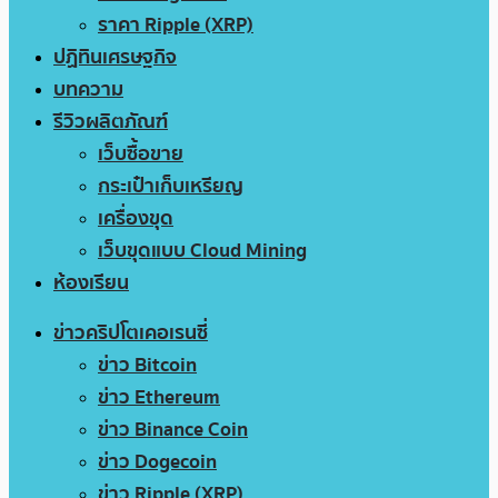
ราคา Ripple (XRP)
ปฏิทินเศรษฐกิจ
บทความ
รีวิวผลิตภัณฑ์
เว็บซื้อขาย
กระเป๋าเก็บเหรียญ
เครื่องขุด
เว็บขุดแบบ Cloud Mining
ห้องเรียน
ข่าวคริปโตเคอเรนซี่
ข่าว Bitcoin
ข่าว Ethereum
ข่าว Binance Coin
ข่าว Dogecoin
ข่าว Ripple (XRP)