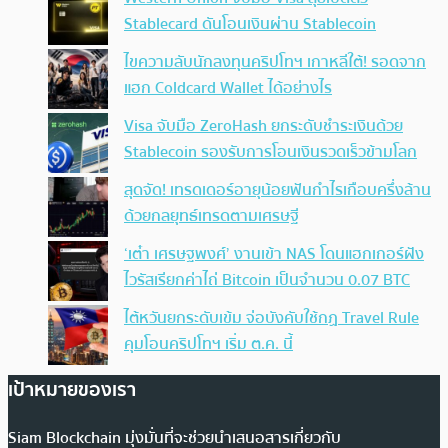
Stablecard ดันโอนเงินผ่าน Stablecoin
ไขความลับนักลงทุนคริปโทฯ เกาหลีใต้! รอดจาก
แฮก Coldcard Wallet ได้อย่างไร
Visa จับมือ ZeroHash ยกระดับชำระเงินด้วย
Stablecoin รองรับการโอนเงินรวดเร็วข้ามโลก
สุดจัด! เทรดเดอร์อายุน้อยฟันกำไรเกือบครึ่งล้าน
ด้วยกลยุทธ์เทรดตามเศรษฐี
‘เต๋า เศรษฐพงศ์’ งานเข้า NAS โดนแฮกเกอร์ฝัง
ไวรัสเรียกค่าไถ่ Bitcoin เป็นจำนวน 0.07 BTC
ไต้หวันยกระดับเข้ม จ่อบังคับใช้กฏ Travel Rule
คุมโอนคริปโทฯ เริ่ม ต.ค. นี้
เป้าหมายของเรา
Siam Blockchain มุ่งมั่นที่จะช่วยนำเสนอสารเกี่ยวกับ