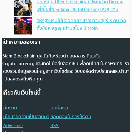
นักลงทุน Uber รุ่นแรก แนะนำให้เทขาย Bitcoin
เพื่อไปซื้อ Solana และ Bittensor (TAO) แทน
สหรัฐฯ เริ่มไม่ปลอดภัย? ชายชาวมิสซูรี 3 คน ถูก
ตั้งข้อหาบุกรุกบ้านขโมย Bitcoin
เป้าหมายของเรา
Siam Blockchain มุ่งมั่นที่จะช่วยนำเสนอสารเกี่ยวกับ
Cryptocurrency และเทคโนโลยีบล็อกเชนเพื่อคนไทย ในภาษาไทย เรา
รวบรวมข้อมูลส่วนใหญ่จากเว็บไซต์และเว็บบอร์ดต่างประเทศและนำมา
แปลส่งตรงถึงฟีดคุณ
เกี่ยวกับเว็บไซต์นี้
ทีมงาน
ติดต่อเรา
นโยบายความเป็นส่วนตัว
ข้อตกลงในการใช้งาน
Advertise
RSS