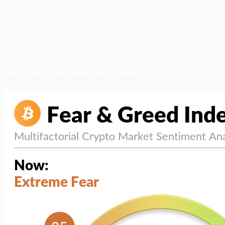
สภาวะตลาด (ความกลัว vs ความโลภ)