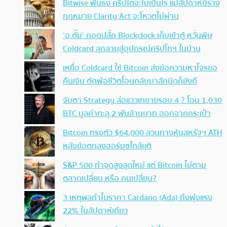
Bitwise ฟันธง คริปโตจะไม่เป็นไร แม้สัปดาห์นี้ร่าง
กฎหมาย Clarity Act จะโหวตไม่ผ่าน
‘อ.ตั๊ม’ ถอดปลั้ก Blockclock เก็บเข้าตู้ หวั่นพิษ
Coldcard ลุกลามสู่อุปกรณ์คริปโทฯ ในบ้าน
เหยื่อ Coldcard ใช้ Bitcoin ส่งข้อความหาโจรขอ
คืนเงิน ตัดพ้อชีวิตโอนกลับมาสักนิดก็ยังดี
จับตา Strategy ส่อแววเทขายรอบ 4 ? โอน 1,030
BTC มูลค่าทะลุ 2 พันล้านบาท ออกจากกระเป๋า
Bitcoin ทรงตัว $64,000 สวนทางหุ้นสหรัฐฯ ATH
หลังข้อตกลงฮอร์มุซใกล้ยุติ
S&P 500 ทำจุดสูงสุดใหม่ แต่ Bitcoin ไม่ตาม
ตลาดเปลี่ยน หรือ คนเปลี่ยน?
3 เหตุผลทำไมราคา Cardano (Ada) ถึงพุ่งแรง
22% ในสัปดาห์เดียว