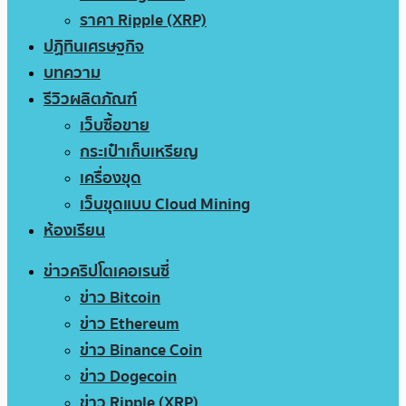
ราคา Ripple (XRP)
ปฏิทินเศรษฐกิจ
บทความ
รีวิวผลิตภัณฑ์
เว็บซื้อขาย
กระเป๋าเก็บเหรียญ
เครื่องขุด
เว็บขุดแบบ Cloud Mining
ห้องเรียน
ข่าวคริปโตเคอเรนซี่
ข่าว Bitcoin
ข่าว Ethereum
ข่าว Binance Coin
ข่าว Dogecoin
ข่าว Ripple (XRP)