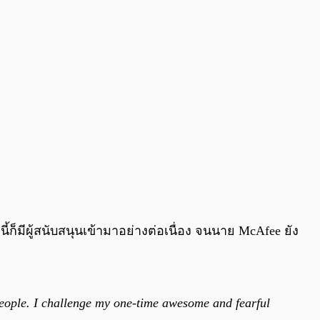
้ก็มีผู้สนับสนุนเข้ามาอย่างต่อเนื่อง จนนาย McAfee ยัง
 people. I challenge my one-time awesome and fearful