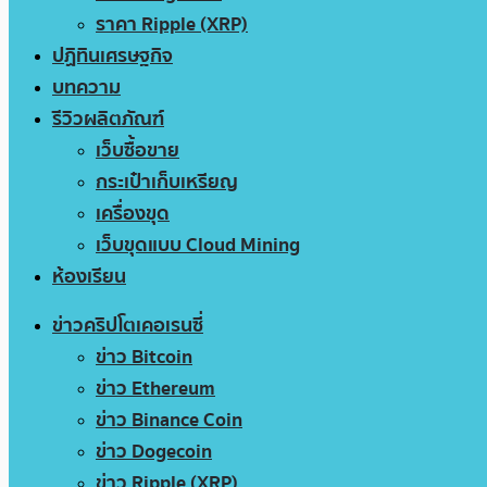
ราคา Ripple (XRP)
ปฏิทินเศรษฐกิจ
บทความ
รีวิวผลิตภัณฑ์
เว็บซื้อขาย
กระเป๋าเก็บเหรียญ
เครื่องขุด
เว็บขุดแบบ Cloud Mining
ห้องเรียน
ข่าวคริปโตเคอเรนซี่
ข่าว Bitcoin
ข่าว Ethereum
ข่าว Binance Coin
ข่าว Dogecoin
ข่าว Ripple (XRP)