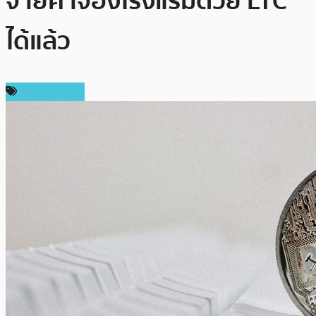
จ่ายค่าจองโรงแรมด้วย LTC
ได้แล้ว
ข่าว Litecoin