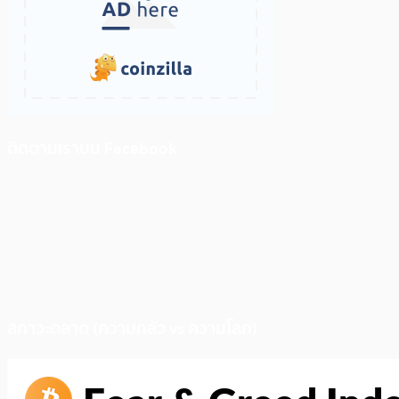
ติดตามเราบน Facebook
สภาวะตลาด (ความกลัว vs ความโลภ)