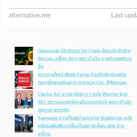
ประเด็นล่าสุด
Glassnode เปิดข้อมูล On-Chain ชี้แนวรับสำคัญ
Bitcoin อยู่โซน $63,000 เจ้ามือ-รายย่อยแห่ช้อน
ซื้อ
ธนาคารใหญ่ Wells Fargo ร่วมศึกชิงส่วนแบ่ง
ตลาดโทเคนเงินฝาก ตามรอย Citi, JPMorgan
Clarity Act อาจชะงักยาว ๆ หลัง Warren ร้อง
SEC ตรวจสอบเหรียญมีมของทรัมป์ เพราะทำนัก
ลงทุนขาดทุนยับ
Samsung อาจเป็นผู้นำแจกจ่าย Stablecoin หลัง
เตรียมเพิ่มฟีเจอร์ใหม่ในสมาร์ทโฟน 800 ล้าน
เครื่อง