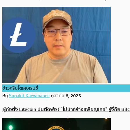
ข่าวคริปโตเคอเรนซี่
By
Supakit Kaewmanee
ตุลาคม 6, 2025
ผู้ก่อตั้ง Litecoin บ่นตัดพ้อ ! “ไม่น่าสร้างเหรียญเลย” รู้งี้ถือ B