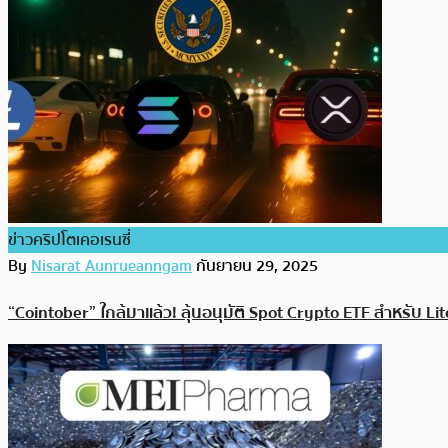
ข่าวคริปโตเคอเรนซี่
By
Nisarat Aunrueanngam
กันยายน 29, 2025
“Cointober” ใกล้มาแล้ว! ลุ้นอนุมัติ Spot Crypto ETF สำหรับ Li