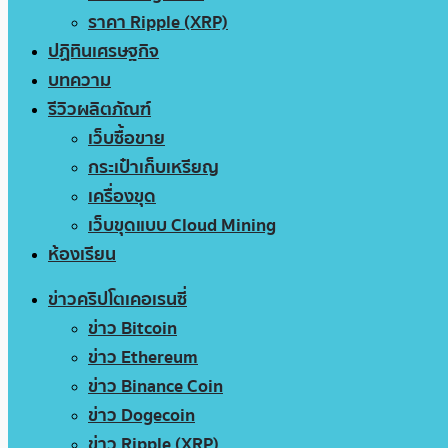
ราคา Ripple (XRP)
ปฏิทินเศรษฐกิจ
บทความ
รีวิวผลิตภัณฑ์
เว็บซื้อขาย
กระเป๋าเก็บเหรียญ
เครื่องขุด
เว็บขุดแบบ Cloud Mining
ห้องเรียน
ข่าวคริปโตเคอเรนซี่
ข่าว Bitcoin
ข่าว Ethereum
ข่าว Binance Coin
ข่าว Dogecoin
ข่าว Ripple (XRP)