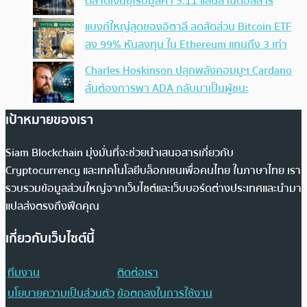
ตลาดเงินยุโรปมูลค่า 3.11 แสนล้านดอลลาร์
แบงก์ใหญ่สุดของอิตาลี ลดสัดส่วน Bitcoin ETF
ลง 99% หันลงทุน ใน Ethereum แทนถึง 3 เท่า
Charles Hoskinson ปลุกพลังคอมมูฯ Cardano
ลั่นต้องการพา ADA กลับมาเป็นผู้ชนะ
เป้าหมายของเรา
Siam Blockchain มุ่งมั่นที่จะช่วยนำเสนอสารเกี่ยวกับ
Cryptocurrency และเทคโนโลยีบล็อกเชนเพื่อคนไทย ในภาษาไทย เรา
รวบรวมข้อมูลส่วนใหญ่จากเว็บไซต์และเว็บบอร์ดต่างประเทศและนำมา
แปลส่งตรงถึงฟีดคุณ
เกี่ยวกับเว็บไซต์นี้
ทีมงาน
ติดต่อเรา
นโยบายความเป็นส่วนตัว
ข้อตกลงในการใช้งาน