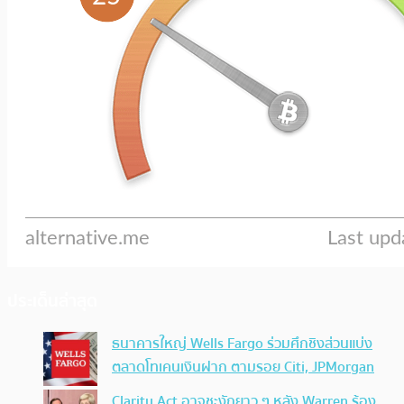
ประเด็นล่าสุด
ธนาคารใหญ่ Wells Fargo ร่วมศึกชิงส่วนแบ่ง
ตลาดโทเคนเงินฝาก ตามรอย Citi, JPMorgan
Clarity Act อาจชะงักยาว ๆ หลัง Warren ร้อง