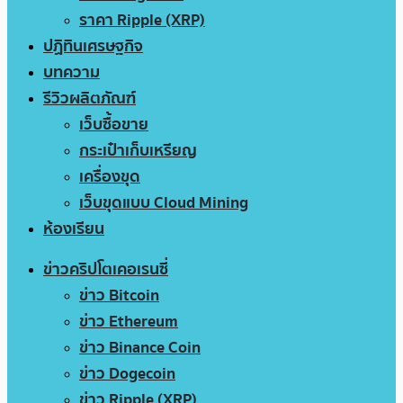
ราคา Ripple (XRP)
ปฏิทินเศรษฐกิจ
บทความ
รีวิวผลิตภัณฑ์
เว็บซื้อขาย
กระเป๋าเก็บเหรียญ
เครื่องขุด
เว็บขุดแบบ Cloud Mining
ห้องเรียน
ข่าวคริปโตเคอเรนซี่
ข่าว Bitcoin
ข่าว Ethereum
ข่าว Binance Coin
ข่าว Dogecoin
ข่าว Ripple (XRP)