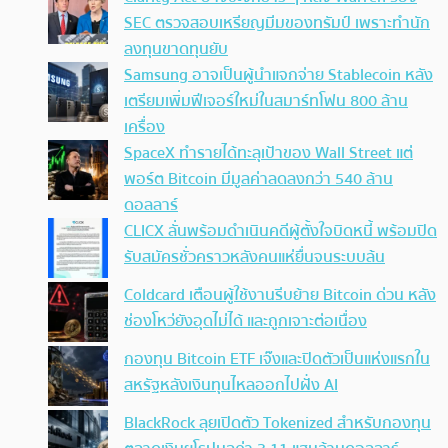
SEC ตรวจสอบเหรียญมีมของทรัมป์ เพราะทำนัก
ลงทุนขาดทุนยับ
Samsung อาจเป็นผู้นำแจกจ่าย Stablecoin หลัง
เตรียมเพิ่มฟีเจอร์ใหม่ในสมาร์ทโฟน 800 ล้าน
เครื่อง
SpaceX ทำรายได้ทะลุเป้าของ Wall Street แต่
พอร์ต Bitcoin มีมูลค่าลดลงกว่า 540 ล้าน
ดอลลาร์
CLICX ลั่นพร้อมดำเนินคดีผู้ตั้งใจบิดหนี้ พร้อมปิด
รับสมัครชั่วคราวหลังคนแห่ยื่นจนระบบล้น
Coldcard เตือนผู้ใช้งานรีบย้าย Bitcoin ด่วน หลัง
ช่องโหว่ยังอุดไม่ได้ และถูกเจาะต่อเนื่อง
กองทุน Bitcoin ETF เจ๊งและปิดตัวเป็นแห่งแรกใน
สหรัฐหลังเงินทุนไหลออกไปฝั่ง AI
BlackRock ลุยเปิดตัว Tokenized สำหรับกองทุน