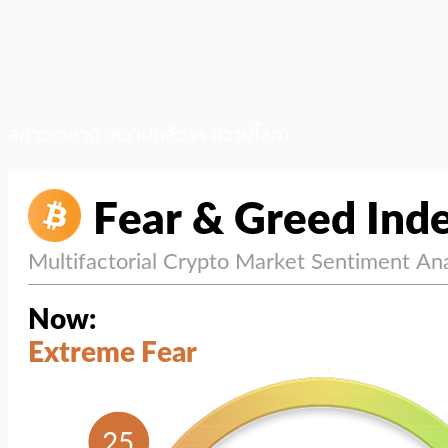
สภาวะตลาด (ความกลัว vs ความโลภ)