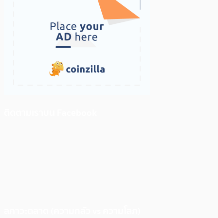
ติดตามเราบน Facebook
สภาวะตลาด (ความกลัว vs ความโลภ)