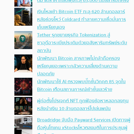
ตัม แต่ราคากลับพุ่งทะลุ 65,000 ดอลลาร์อีกครั้ง
เงินไหลเข้า Bitcoin ETF ทะลุ 620 ล้านดอลลาร์
หลังช่องโหว่ Coldcard ทำลายความเชื่อมั่นการ
เก็บเหรียญเอง
Tether รุกขยายธุรกิจ Tokenization สู่
ซาอุดีอาระเบียประเดิมด้วยอสังหาริมทรัพย์ระดับ
สถาบัน
นักพัฒนา Bitcoin สารภาพไม่กล้าถือครอง
เหรียญเยอะเพราะกลัวความเสี่ยงด้านความ
ปลอดภัย
นักพัฒนาใช้ AI ตรวจพบบั๊กขั้นวิกฤต 85 จุดใน
Bitcoin เตือนสถานการณ์เข้าขั้นเลวร้าย
ผู้ก่อตั้งโปรเจกต์ NFT ถูกฟ้องข้อหาหลอกลงทุน
หลังนำเงิน 10 ล้านดอลลาร์ไปเล่นพนัน
Broadridge จับมือ Payward Services เปิดทางผู้
ถือหุ้นโทเคน xStocksโหวตลงมติในการประชุมผู้