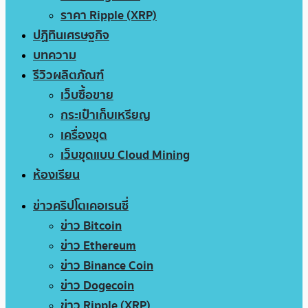
ราคา Ripple (XRP)
ปฏิทินเศรษฐกิจ
บทความ
รีวิวผลิตภัณฑ์
เว็บซื้อขาย
กระเป๋าเก็บเหรียญ
เครื่องขุด
เว็บขุดแบบ Cloud Mining
ห้องเรียน
ข่าวคริปโตเคอเรนซี่
ข่าว Bitcoin
ข่าว Ethereum
ข่าว Binance Coin
ข่าว Dogecoin
ข่าว Ripple (XRP)