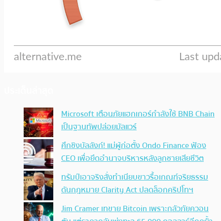
ประเด็นล่าสุด
Microsoft เตือนภัยแฮกเกอร์กำลังใช้ BNB Chain
เป็นฐานทัพปล่อยมัลแวร์
ศึกชิงบัลลังก์! แม่ผู้ก่อตั้ง Ondo Finance ฟ้อง
CEO เพื่อยึดอำนาจบริหารหลังลูกชายเสียชีวิต
ทรัมป์เอาจริง สั่งทำเนียบขาวรื้อเกณฑ์จริยธรรม
ดันกฎหมาย Clarity Act ปลดล็อกคริปโทฯ
Jim Cramer เทขาย Bitcoin เพราะกลัวภัยควอน