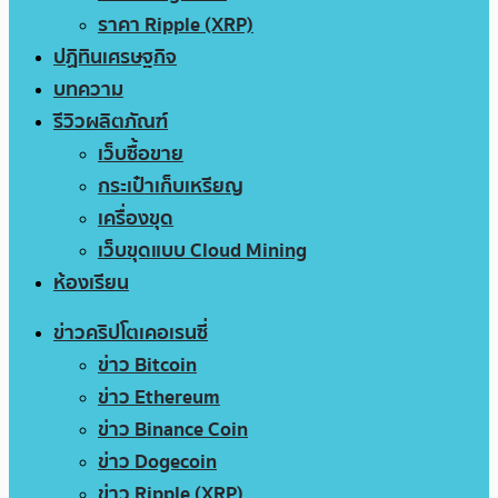
ราคา Ripple (XRP)
ปฏิทินเศรษฐกิจ
บทความ
รีวิวผลิตภัณฑ์
เว็บซื้อขาย
กระเป๋าเก็บเหรียญ
เครื่องขุด
เว็บขุดแบบ Cloud Mining
ห้องเรียน
ข่าวคริปโตเคอเรนซี่
ข่าว Bitcoin
ข่าว Ethereum
ข่าว Binance Coin
ข่าว Dogecoin
ข่าว Ripple (XRP)