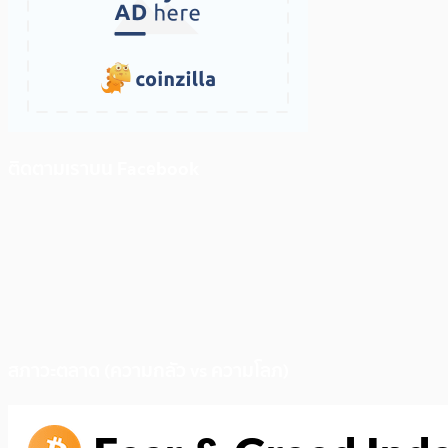
ติดตามเราบน Facebook
สภาวะตลาด (ความกลัว vs ความโลภ)