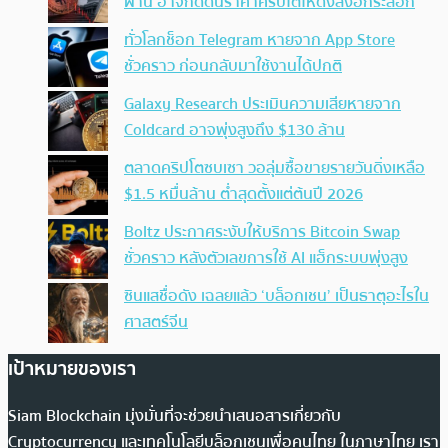
ผ่าน อาจกดดันราคาคริปโตให้ดิ่งลงอีกระลอก
ทั่วโลกช็อก Telegram หายจาก App Store
ชั่วคราว ก่อนกลับมาใช้งานได้ปกติ
Galaxy Research ประเมินความเสียหายจาก
Coldcard อาจพุ่งสูงถึง $130 ล้าน
ตลาดคริปโตซบเซา วอลุ่มซื้อขายรายวันดิ่งเหลือ
$1.5 หมื่นล้าน ต่ำสุดตั้งแต่ต้นปี 2026
Boltz ประกาศระงับให้บริการ Bitcoin Swap
ชั่วคราว หลังตัวเลขการใช้ AI แฮ็กระบบพุ่งสูง
ซินแสชื่อดัง เฉลยแล้ว ‘บล็อกเชน’ เป็นธาตุอะไรใน
ศาสตร์จีน
เป้าหมายของเรา
Siam Blockchain มุ่งมั่นที่จะช่วยนำเสนอสารเกี่ยวกับ
Cryptocurrency และเทคโนโลยีบล็อกเชนเพื่อคนไทย ในภาษาไทย เรา