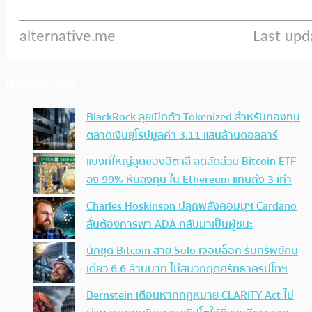
ประเด็นล่าสุด
BlackRock ลุยเปิดตัว Tokenized สำหรับกองทุน
ตลาดเงินยุโรปมูลค่า 3.11 แสนล้านดอลลาร์
แบงก์ใหญ่สุดของอิตาลี ลดสัดส่วน Bitcoin ETF
ลง 99% หันลงทุน ใน Ethereum แทนถึง 3 เท่า
Charles Hoskinson ปลุกพลังคอมมูฯ Cardano
ลั่นต้องการพา ADA กลับมาเป็นผู้ชนะ
นักขุด Bitcoin สาย Solo เจอบล็อก รับทรัพย์คน
เดียว 6.6 ล้านบาท ไม่สนวิกฤตศรัทธาคริปโทฯ
Bernstein เตือนหากกฎหมาย CLARITY Act ไม่