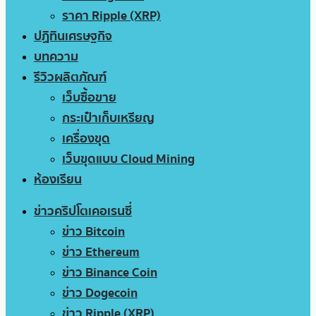
ราคา Ripple (XRP)
ปฏิทินเศรษฐกิจ
บทความ
รีวิวผลิตภัณฑ์
เว็บซื้อขาย
กระเป๋าเก็บเหรียญ
เครื่องขุด
เว็บขุดแบบ Cloud Mining
ห้องเรียน
ข่าวคริปโตเคอเรนซี่
ข่าว Bitcoin
ข่าว Ethereum
ข่าว Binance Coin
ข่าว Dogecoin
ข่าว Ripple (XRP)