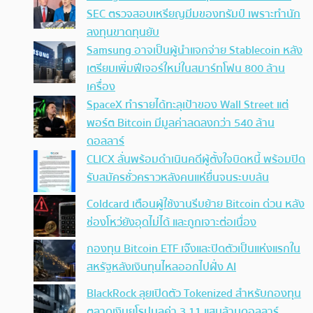
SEC ตรวจสอบเหรียญมีมของทรัมป์ เพราะทำนัก
ลงทุนขาดทุนยับ
Samsung อาจเป็นผู้นำแจกจ่าย Stablecoin หลัง
เตรียมเพิ่มฟีเจอร์ใหม่ในสมาร์ทโฟน 800 ล้าน
เครื่อง
SpaceX ทำรายได้ทะลุเป้าของ Wall Street แต่
พอร์ต Bitcoin มีมูลค่าลดลงกว่า 540 ล้าน
ดอลลาร์
CLICX ลั่นพร้อมดำเนินคดีผู้ตั้งใจบิดหนี้ พร้อมปิด
รับสมัครชั่วคราวหลังคนแห่ยื่นจนระบบล้น
Coldcard เตือนผู้ใช้งานรีบย้าย Bitcoin ด่วน หลัง
ช่องโหว่ยังอุดไม่ได้ และถูกเจาะต่อเนื่อง
กองทุน Bitcoin ETF เจ๊งและปิดตัวเป็นแห่งแรกใน
สหรัฐหลังเงินทุนไหลออกไปฝั่ง AI
BlackRock ลุยเปิดตัว Tokenized สำหรับกองทุน
ตลาดเงินยุโรปมูลค่า 3.11 แสนล้านดอลลาร์