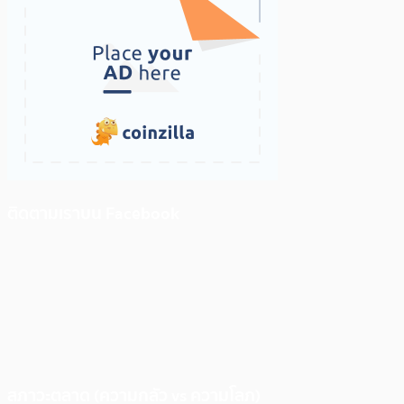
ติดตามเราบน Facebook
สภาวะตลาด (ความกลัว vs ความโลภ)