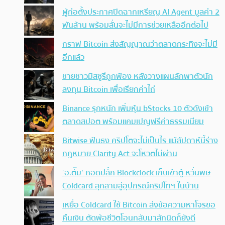
ผู้ก่อตั้งประกาศปิดฉากเหรียญ AI Agent มูลค่า 2
พันล้าน พร้อมลั่นจะไม่มีการช่วยเหลืออีกต่อไป
กราฟ Bitcoin ส่งสัญญาณว่าตลาดกระทิงจะไม่มี
อีกแล้ว
ชายชาวมิสซูรีถูกฟ้อง หลังวางแผนลักพาตัวนัก
ลงทุน Bitcoin เพื่อเรียกค่าไถ่
Binance รุกหนัก เพิ่มหุ้น bStocks 10 ตัวดังเข้า
ตลาดสปอต พร้อมแคมเปญฟรีค่าธรรมเนียม
Bitwise ฟันธง คริปโตจะไม่เป็นไร แม้สัปดาห์นี้ร่าง
กฎหมาย Clarity Act จะโหวตไม่ผ่าน
‘อ.ตั๊ม’ ถอดปลั้ก Blockclock เก็บเข้าตู้ หวั่นพิษ
Coldcard ลุกลามสู่อุปกรณ์คริปโทฯ ในบ้าน
เหยื่อ Coldcard ใช้ Bitcoin ส่งข้อความหาโจรขอ
คืนเงิน ตัดพ้อชีวิตโอนกลับมาสักนิดก็ยังดี