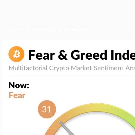
สภาวะตลาด (ความกลัว vs ความโลภ)