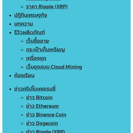
ราคา Ripple (XRP)
ปฏิทินเศรษฐกิจ
บทความ
รีวิวผลิตภัณฑ์
เว็บซื้อขาย
กระเป๋าเก็บเหรียญ
เครื่องขุด
เว็บขุดแบบ Cloud Mining
ห้องเรียน
ข่าวคริปโตเคอเรนซี่
ข่าว Bitcoin
ข่าว Ethereum
ข่าว Binance Coin
ข่าว Dogecoin
ข่าว Ripple (XRP)