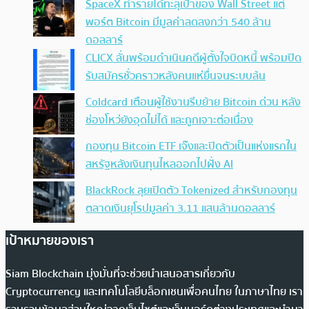
SpaceX ทำรายได้ทะลุเป้าของ Wall Street แต่
พอร์ต Bitcoin มีมูลค่าลดลงกว่า 540 ล้าน
ดอลลาร์
CLICX ลั่นพร้อมดำเนินคดีผู้ตั้งใจบิดหนี้ พร้อมปิด
รับสมัครชั่วคราวหลังคนแห่ยื่นจนระบบล้น
Coldcard เตือนผู้ใช้งานรีบย้าย Bitcoin ด่วน หลัง
ช่องโหว่ยังอุดไม่ได้ และถูกเจาะต่อเนื่อง
กองทุน Bitcoin ETF เจ๊งและปิดตัวเป็นแห่งแรกใน
สหรัฐหลังเงินทุนไหลออกไปฝั่ง AI
BlackRock ลุยเปิดตัว Tokenized สำหรับกองทุน
ตลาดเงินยุโรปมูลค่า 3.11 แสนล้านดอลลาร์
เป้าหมายของเรา
Siam Blockchain มุ่งมั่นที่จะช่วยนำเสนอสารเกี่ยวกับ
Cryptocurrency และเทคโนโลยีบล็อกเชนเพื่อคนไทย ในภาษาไทย เรา