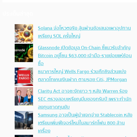
ประเด็นล่าสุด
Solana จ่อโหวตจริง ลุ้นผ่านข้อเสนอเผาอุปทาน
เหรียญ SOL ครั้งใหญ่
Glassnode เปิดข้อมูล On-Chain ชี้แนวรับสำคัญ
Bitcoin อยู่โซน $63,000 เจ้ามือ-รายย่อยแห่ช้อน
ซื้อ
ธนาคารใหญ่ Wells Fargo ร่วมศึกชิงส่วนแบ่ง
ตลาดโทเคนเงินฝาก ตามรอย Citi, JPMorgan
Clarity Act อาจชะงักยาว ๆ หลัง Warren ร้อง
SEC ตรวจสอบเหรียญมีมของทรัมป์ เพราะทำนัก
ลงทุนขาดทุนยับ
Samsung อาจเป็นผู้นำแจกจ่าย Stablecoin หลัง
เตรียมเพิ่มฟีเจอร์ใหม่ในสมาร์ทโฟน 800 ล้าน
เครื่อง