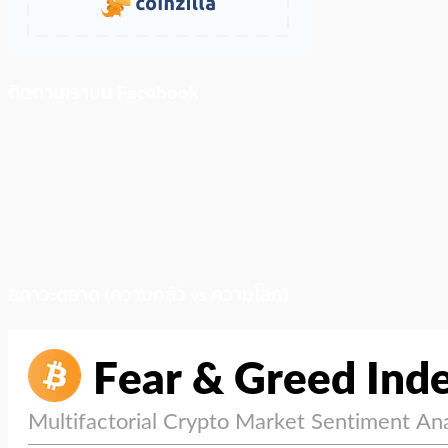
ติดตามเราบน Facebook
สภาวะตลาด (ความกลัว vs ความโลภ)