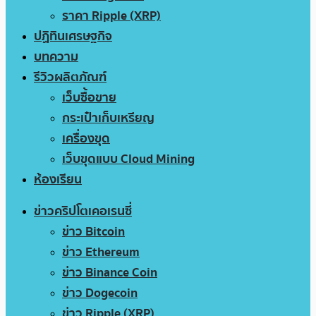
ราคา Ripple (XRP)
ปฏิทินเศรษฐกิจ
บทความ
รีวิวผลิตภัณฑ์
เว็บซื้อขาย
กระเป๋าเก็บเหรียญ
เครื่องขุด
เว็บขุดแบบ Cloud Mining
ห้องเรียน
ข่าวคริปโตเคอเรนซี่
ข่าว Bitcoin
ข่าว Ethereum
ข่าว Binance Coin
ข่าว Dogecoin
ข่าว Ripple (XRP)