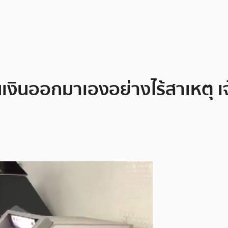
งินออกมาเองอย่างไร้สาเหตุ เจ้