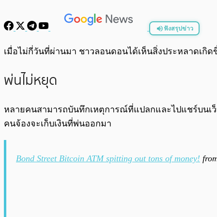
ฟังสรุปข่าว
พร้อมเล่น
เมื่อไม่กี่วันที่ผ่านมา ชาวลอนดอนได้เห็นสิ่งประหลาดเกิดขึ
พ่นไม่หยุด
หลายคนสามารถบันทึกเหตุการณ์ที่แปลกและไปแชร์บนเว็บ 
คนจ้องจะเก็บเงินที่พ่นออกมา
Bond Street Bitcoin ATM spitting out tons of money!
fro