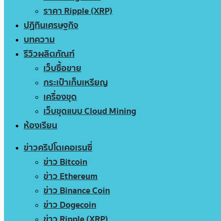
ราคา Ripple (XRP)
ปฏิทินเศรษฐกิจ
บทความ
รีวิวผลิตภัณฑ์
เว็บซื้อขาย
กระเป๋าเก็บเหรียญ
เครื่องขุด
เว็บขุดแบบ Cloud Mining
ห้องเรียน
ข่าวคริปโตเคอเรนซี่
ข่าว Bitcoin
ข่าว Ethereum
ข่าว Binance Coin
ข่าว Dogecoin
ข่าว Ripple (XRP)