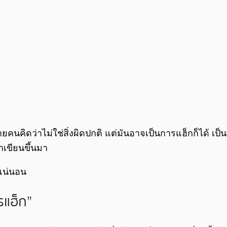
นคิดว่าไม่ใช่สิ่งผิดปกติ แต่มันอาจเป็นการแฮ็กก็ได้ เป็นที่
กเขียนขึ้นมา
าแน่นอน
รแฮ็ก”